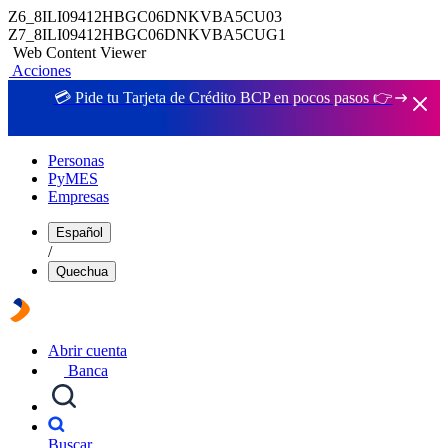
Z6_8ILI09412HBGC06DNKVBA5CU03
Z7_8ILI09412HBGC06DNKVBA5CUG1
Web Content Viewer
Acciones
💳 Pide tu Tarjeta de Crédito BCP en pocos pasos 👉
Personas
PyMES
Empresas
Español
/
Quechua
Abrir cuenta
Banca
Buscar