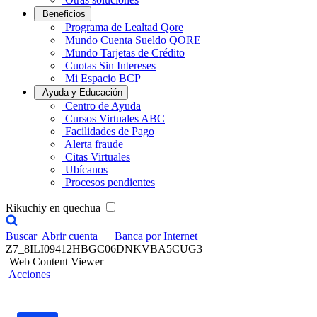
Beneficios
Programa de Lealtad Qore
Mundo Cuenta Sueldo QORE
Mundo Tarjetas de Crédito
Cuotas Sin Intereses
Mi Espacio BCP
Ayuda y Educación
Centro de Ayuda
Cursos Virtuales ABC
Facilidades de Pago
Alerta fraude
Citas Virtuales
Ubícanos
Procesos pendientes
Rikuchiy en quechua
Buscar
Abrir cuenta
Banca por Internet
Z7_8ILI09412HBGC06DNKVBA5CUG3
Web Content Viewer
Acciones