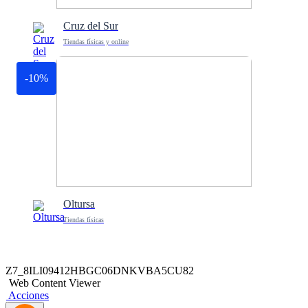
Cruz del Sur
Tiendas físicas y online
-10%
Oltursa
Tiendas físicas
Z7_8ILI09412HBGC06DNKVBA5CU82
Web Content Viewer
Acciones