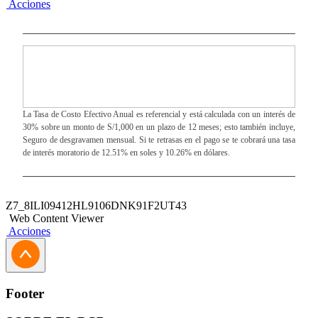
Acciones
La Tasa de Costo Efectivo Anual es referencial y está calculada con un interés de
30% sobre un monto de S/1,000 en un plazo de 12 meses; esto también incluye,
Seguro de desgravamen mensual. Si te retrasas en el pago se te cobrará una tasa
de interés moratorio de 12.51% en soles y 10.26% en dólares.
Z7_8ILI09412HL9106DNK91F2UT43
Web Content Viewer
Acciones
Footer