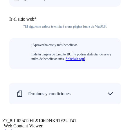
Ir al sitio web*
*El siguiente enlace te enviará a una página fuera de ViaBCP.
¡Aprovecha este y más beneficios!
Pide tu Tarjeta de Crédito BCP y podrás disfrutar de este y
miles de beneficios más.
Solicítala aquí
Términos y condiciones
Z7_8ILI09412HL9106DNK91F2UT41
Web Content Viewer