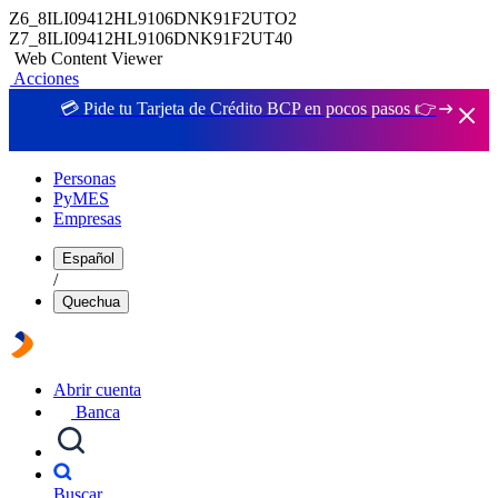
Z6_8ILI09412HL9106DNK91F2UTO2
Z7_8ILI09412HL9106DNK91F2UT40
Web Content Viewer
Acciones
💳 Pide tu Tarjeta de Crédito BCP en pocos pasos 👉
Personas
PyMES
Empresas
Español
/
Quechua
Abrir cuenta
Banca
Buscar