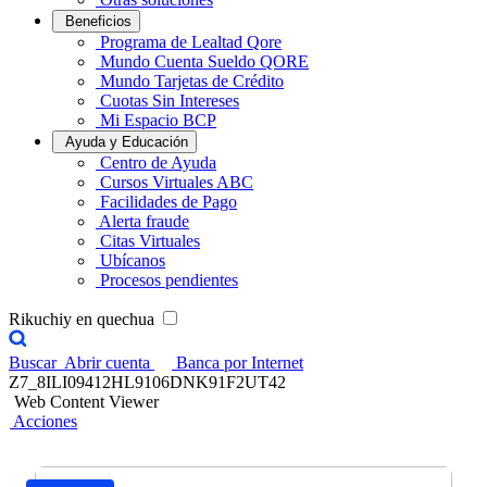
Beneficios
Programa de Lealtad Qore
Mundo Cuenta Sueldo QORE
Mundo Tarjetas de Crédito
Cuotas Sin Intereses
Mi Espacio BCP
Ayuda y Educación
Centro de Ayuda
Cursos Virtuales ABC
Facilidades de Pago
Alerta fraude
Citas Virtuales
Ubícanos
Procesos pendientes
Rikuchiy en quechua
Buscar
Abrir cuenta
Banca por Internet
Z7_8ILI09412HL9106DNK91F2UT42
Web Content Viewer
Acciones