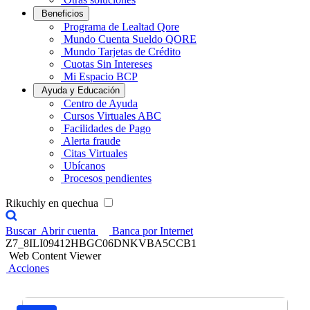
Beneficios
Programa de Lealtad Qore
Mundo Cuenta Sueldo QORE
Mundo Tarjetas de Crédito
Cuotas Sin Intereses
Mi Espacio BCP
Ayuda y Educación
Centro de Ayuda
Cursos Virtuales ABC
Facilidades de Pago
Alerta fraude
Citas Virtuales
Ubícanos
Procesos pendientes
Rikuchiy en quechua
Buscar
Abrir cuenta
Banca por Internet
Z7_8ILI09412HBGC06DNKVBA5CCB1
Web Content Viewer
Acciones