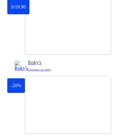
S/19.90
Roky's
Consumo en salón
-20%