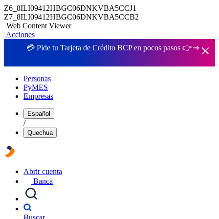
Z6_8ILI09412HBGC06DNKVBA5CCJ1
Z7_8ILI09412HBGC06DNKVBA5CCB2
Web Content Viewer
Acciones
💳 Pide tu Tarjeta de Crédito BCP en pocos pasos 👉
Personas
PyMES
Empresas
Español
/
Quechua
Abrir cuenta
Banca
Buscar