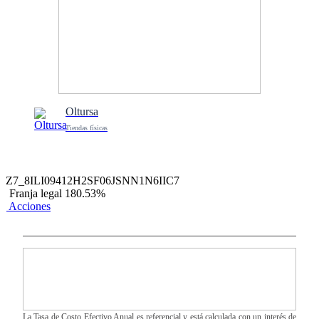
Oltursa
Tiendas físicas
Z7_8ILI09412H2SF06JSNN1N6IIC7
Franja legal 180.53%
Acciones
La Tasa de Costo Efectivo Anual es referencial y está calculada con un interés de