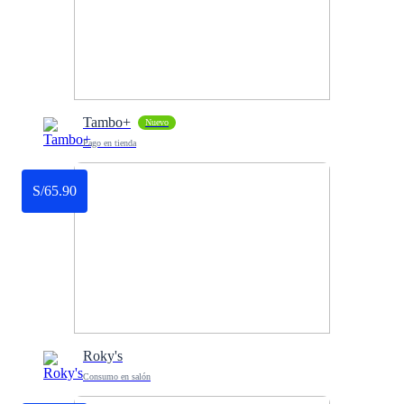
Tambo+
Nuevo
Pago en tienda
S/65.90
Roky's
Consumo en salón