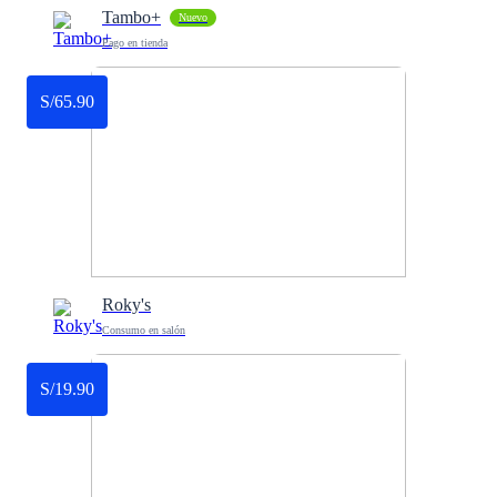
Tambo+
Nuevo
Pago en tienda
S/65.90
Roky's
Consumo en salón
S/19.90