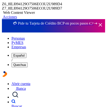
Z6_8ILI094129O7506EO3U2U989D4
Z7_8ILI094129O7506EO3U2U989D7
Web Content Viewer
Acciones
💳 Pide tu Tarjeta de Crédito BCP en pocos pasos 👉
Personas
PyMES
Empresas
Español
/
Quechua
Abrir cuenta
Banca
Buscar