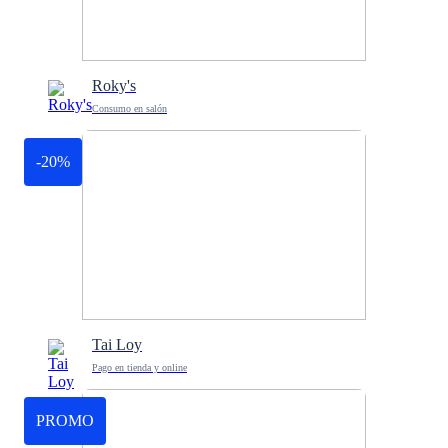
Roky's
Consumo en salón
-20%
Tai Loy
Pago en tienda y online
PROMO