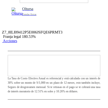
Oltursa
Tiendas físicas
Z7_8ILI09412P5E006JSFQE6PRMT3
Franja legal 180.53%
Acciones
La Tasa de Costo Efectivo Anual es referencial y está calculada con un interés de
30% sobre un monto de S/1,000 en un plazo de 12 meses; esto también incluye,
Seguro de desgravamen mensual. Si te retrasas en el pago se te cobrará una tasa
de interés moratorio de 12.51% en soles y 10.26% en dólares.