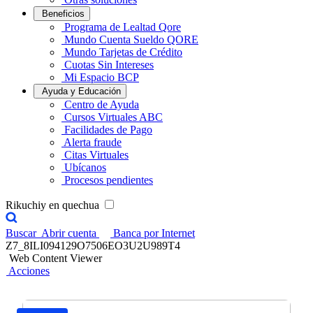
Beneficios
Programa de Lealtad Qore
Mundo Cuenta Sueldo QORE
Mundo Tarjetas de Crédito
Cuotas Sin Intereses
Mi Espacio BCP
Ayuda y Educación
Centro de Ayuda
Cursos Virtuales ABC
Facilidades de Pago
Alerta fraude
Citas Virtuales
Ubícanos
Procesos pendientes
Rikuchiy en quechua
Buscar
Abrir cuenta
Banca por Internet
Z7_8ILI094129O7506EO3U2U989T4
Web Content Viewer
Acciones