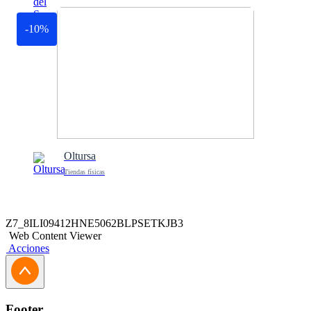
-10%
Oltursa
Tiendas físicas
Z7_8ILI09412HNE5062BLPSETKJB3
Web Content Viewer
Acciones
Footer