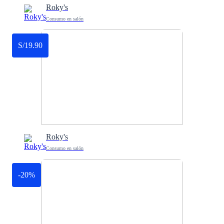
Roky's
Consumo en salón
S/19.90
Roky's
Consumo en salón
-20%