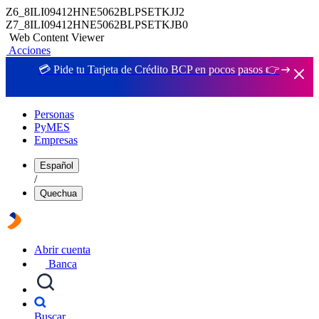
Z6_8ILI09412HNE5062BLPSETKJJ2
Z7_8ILI09412HNE5062BLPSETKJB0
Web Content Viewer
Acciones
💳 Pide tu Tarjeta de Crédito BCP en pocos pasos 👉
Personas
PyMES
Empresas
Español
/
Quechua
Abrir cuenta
Banca
Buscar