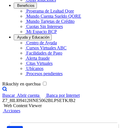
Beneficios
Programa de Lealtad Qore
Mundo Cuenta Sueldo QORE
Mundo Tarjetas de Crédito
Cuotas Sin Intereses
Mi Espacio BCP
Ayuda y Educación
Centro de Ayuda
Cursos Virtuales ABC
Facilidades de Pago
Alerta fraude
Citas Virtuales
Ubícanos
Procesos pendientes
Rikuchiy en quechua
Buscar
Abrir cuenta
Banca por Internet
Z7_8ILI09412HNE5062BLPSETKJB2
Web Content Viewer
Acciones