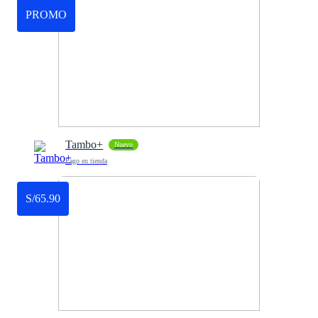
PROMO
Tambo+
Nuevo
Pago en tienda
S/65.90