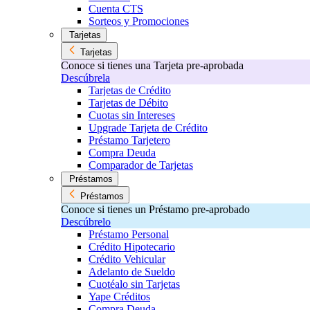
Cuenta CTS
Sorteos y Promociones
Tarjetas
Tarjetas
Conoce si tienes una Tarjeta pre-aprobada
Descúbrela
Tarjetas de Crédito
Tarjetas de Débito
Cuotas sin Intereses
Upgrade Tarjeta de Crédito
Préstamo Tarjetero
Compra Deuda
Comparador de Tarjetas
Préstamos
Préstamos
Conoce si tienes un Préstamo pre-aprobado
Descúbrelo
Préstamo Personal
Crédito Hipotecario
Crédito Vehicular
Adelanto de Sueldo
Cuotéalo sin Tarjetas
Yape Créditos
Compra Deuda