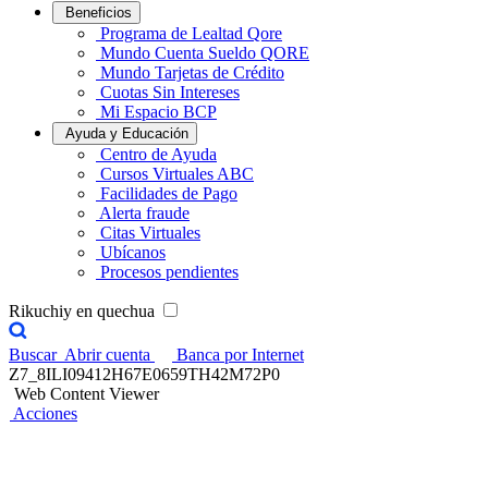
Beneficios
Programa de Lealtad Qore
Mundo Cuenta Sueldo QORE
Mundo Tarjetas de Crédito
Cuotas Sin Intereses
Mi Espacio BCP
Ayuda y Educación
Centro de Ayuda
Cursos Virtuales ABC
Facilidades de Pago
Alerta fraude
Citas Virtuales
Ubícanos
Procesos pendientes
Rikuchiy en quechua
Buscar
Abrir cuenta
Banca por Internet
Z7_8ILI09412H67E0659TH42M72P0
Web Content Viewer
Acciones