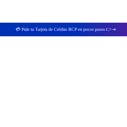
💳 Pide tu Tarjeta de Crédito BCP en pocos pasos 👉