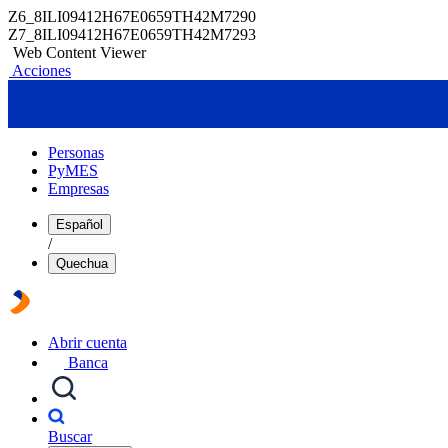
Z6_8ILI09412H67E0659TH42M7290
Z7_8ILI09412H67E0659TH42M7293
Web Content Viewer
Acciones
Personas
PyMES
Empresas
Español
/
Quechua
Abrir cuenta
Banca
Buscar