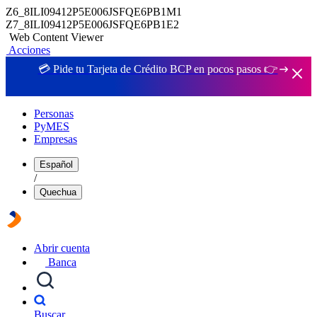
Z6_8ILI09412P5E006JSFQE6PB1M1
Z7_8ILI09412P5E006JSFQE6PB1E2
Web Content Viewer
Acciones
💳 Pide tu Tarjeta de Crédito BCP en pocos pasos 👉
Personas
PyMES
Empresas
Español
/
Quechua
Abrir cuenta
Banca
Buscar