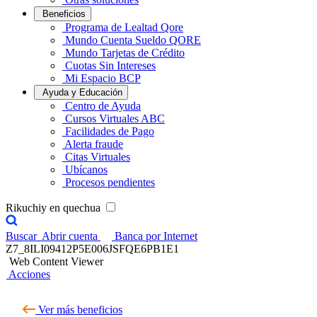
Beneficios
Programa de Lealtad Qore
Mundo Cuenta Sueldo QORE
Mundo Tarjetas de Crédito
Cuotas Sin Intereses
Mi Espacio BCP
Ayuda y Educación
Centro de Ayuda
Cursos Virtuales ABC
Facilidades de Pago
Alerta fraude
Citas Virtuales
Ubícanos
Procesos pendientes
Rikuchiy en quechua
Buscar
Abrir cuenta
Banca por Internet
Z7_8ILI09412P5E006JSFQE6PB1E1
Web Content Viewer
Acciones
Ver más beneficios