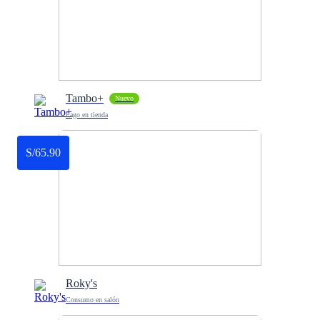
Tambo+
Nuevo
Pago en tienda
S/65.90
Roky's
Consumo en salón