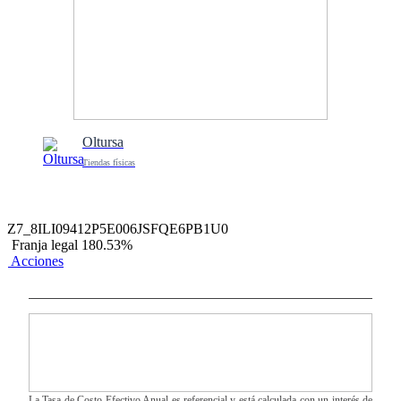
Oltursa
Tiendas físicas
Z7_8ILI09412P5E006JSFQE6PB1U0
Franja legal 180.53%
Acciones
La Tasa de Costo Efectivo Anual es referencial y está calculada con un interés de