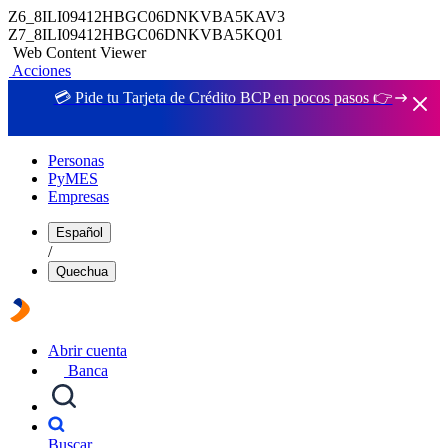
Z6_8ILI09412HBGC06DNKVBA5KAV3
Z7_8ILI09412HBGC06DNKVBA5KQ01
Web Content Viewer
Acciones
💳 Pide tu Tarjeta de Crédito BCP en pocos pasos 👉
Personas
PyMES
Empresas
Español
/
Quechua
Abrir cuenta
Banca
Buscar