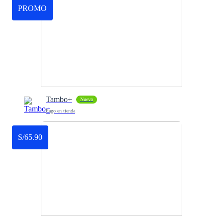
PROMO
Tambo+
Nuevo
Pago en tienda
S/65.90