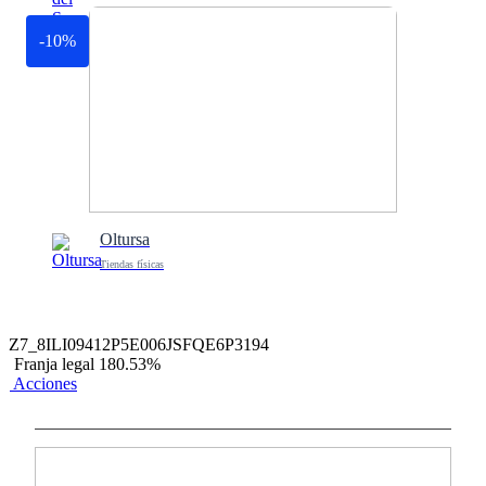
-10%
Oltursa
Tiendas físicas
Z7_8ILI09412P5E006JSFQE6P3194
Franja legal 180.53%
Acciones