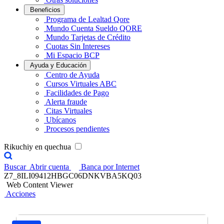
Beneficios
Programa de Lealtad Qore
Mundo Cuenta Sueldo QORE
Mundo Tarjetas de Crédito
Cuotas Sin Intereses
Mi Espacio BCP
Ayuda y Educación
Centro de Ayuda
Cursos Virtuales ABC
Facilidades de Pago
Alerta fraude
Citas Virtuales
Ubícanos
Procesos pendientes
Rikuchiy en quechua
Buscar
Abrir cuenta
Banca por Internet
Z7_8ILI09412HBGC06DNKVBA5KQ03
Web Content Viewer
Acciones