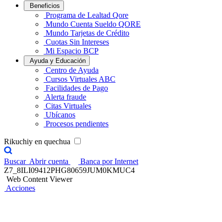
Beneficios
Programa de Lealtad Qore
Mundo Cuenta Sueldo QORE
Mundo Tarjetas de Crédito
Cuotas Sin Intereses
Mi Espacio BCP
Ayuda y Educación
Centro de Ayuda
Cursos Virtuales ABC
Facilidades de Pago
Alerta fraude
Citas Virtuales
Ubícanos
Procesos pendientes
Rikuchiy en quechua
Buscar
Abrir cuenta
Banca por Internet
Z7_8ILI09412PHG80659JUM0KMUC4
Web Content Viewer
Acciones