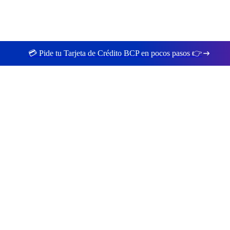
💳 Pide tu Tarjeta de Crédito BCP en pocos pasos 👉