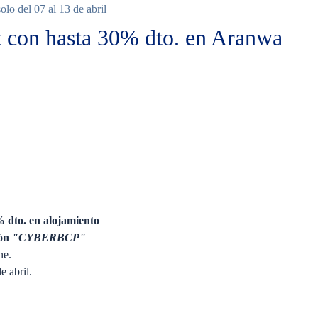
lo del 07 al 13 de abril
t con hasta 30% dto. en Aranwa
Ninguno
 dto. en alojamiento
ón
"CYBERBCP"
ne.
e abril.