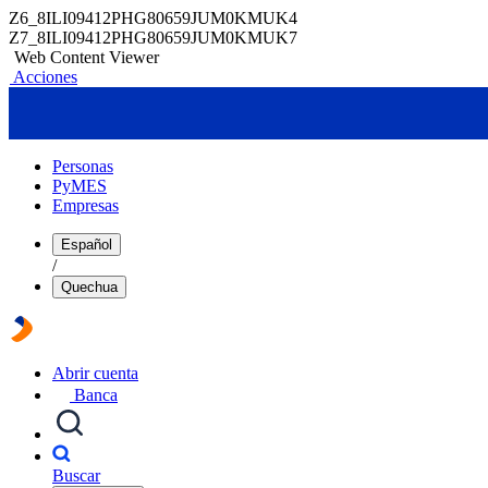
Z6_8ILI09412PHG80659JUM0KMUK4
Z7_8ILI09412PHG80659JUM0KMUK7
Web Content Viewer
Acciones
Personas
PyMES
Empresas
Español
/
Quechua
Abrir cuenta
Banca
Buscar