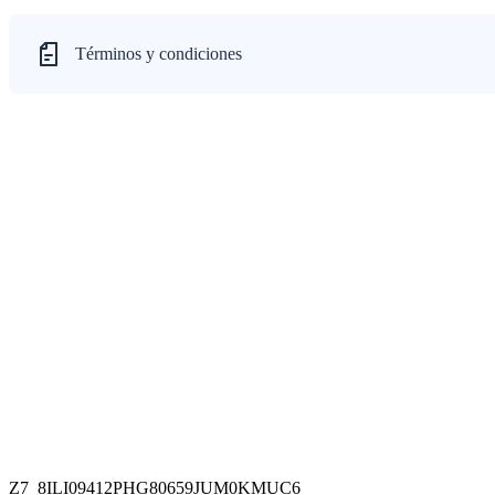
Términos y condiciones
Z7_8ILI09412PHG80659JUM0KMUC6