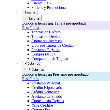
Cuenta CTS
Sorteos y Promociones
Tarjetas
Tarjetas
Conoce si tienes una Tarjeta pre-aprobada
Descúbrela
Tarjetas de Crédito
Tarjetas de Débito
Cuotas sin Intereses
Upgrade Tarjeta de Crédito
Préstamo Tarjetero
Compra Deuda
Comparador de Tarjetas
Préstamos
Préstamos
Conoce si tienes un Préstamo pre-aprobado
Descúbrelo
Préstamo Personal
Crédito Hipotecario
Crédito Vehicular
Adelanto de Sueldo
Cuotéalo sin Tarjetas
Yape Créditos
Compra Deuda