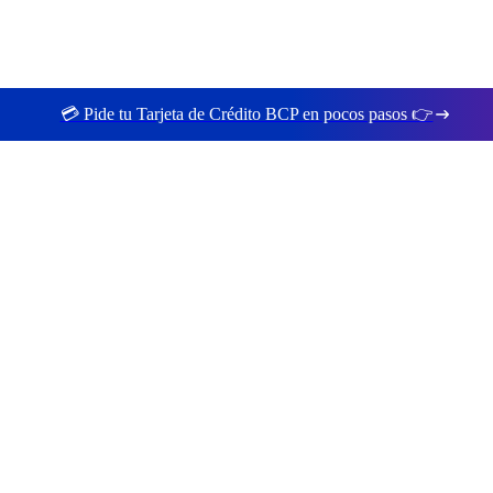
💳 Pide tu Tarjeta de Crédito BCP en pocos pasos 👉