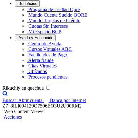
Beneficios
Programa de Lealtad Qore
Mundo Cuenta Sueldo QORE
Mundo Tarjetas de Crédito
Cuotas Sin Intereses
Mi Espacio BCP
Ayuda y Educación
Centro de Ayuda
Cursos Virtuales ABC
Facilidades de Pago
Alerta fraude
Citas Virtuales
Ubícanos
Procesos pendientes
Rikuchiy en quechua
Buscar
Abrir cuenta
Banca por Internet
Z7_8ILI094129O7506EO3U2U90RM2
Web Content Viewer
Acciones