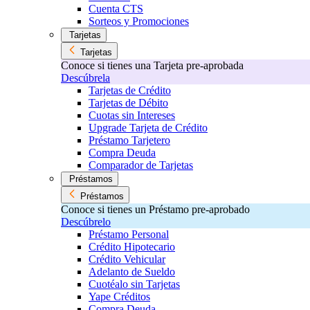
Cuenta CTS
Sorteos y Promociones
Tarjetas
Tarjetas
Conoce si tienes una Tarjeta pre-aprobada
Descúbrela
Tarjetas de Crédito
Tarjetas de Débito
Cuotas sin Intereses
Upgrade Tarjeta de Crédito
Préstamo Tarjetero
Compra Deuda
Comparador de Tarjetas
Préstamos
Préstamos
Conoce si tienes un Préstamo pre-aprobado
Descúbrelo
Préstamo Personal
Crédito Hipotecario
Crédito Vehicular
Adelanto de Sueldo
Cuotéalo sin Tarjetas
Yape Créditos
Compra Deuda