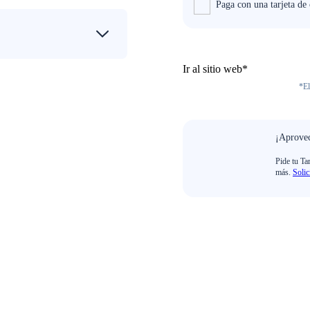
Paga con una tarjeta de
Ir al sitio web*
*El
¡Aprovec
Pide tu Ta
más.
Solic