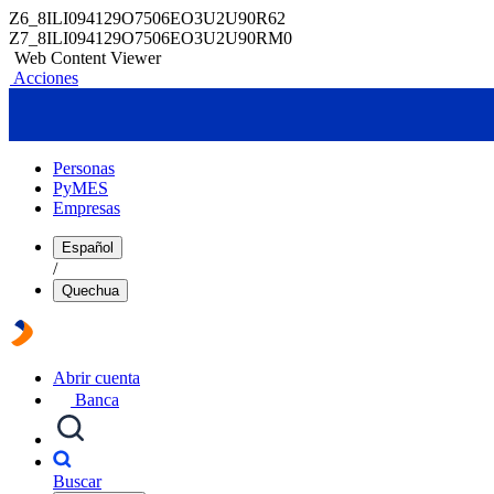
Z6_8ILI094129O7506EO3U2U90R62
Z7_8ILI094129O7506EO3U2U90RM0
Web Content Viewer
Acciones
Personas
PyMES
Empresas
Español
/
Quechua
Abrir cuenta
Banca
Buscar