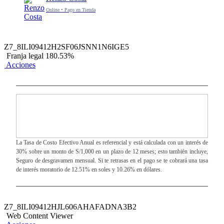
Online • Pago en Tienda
Z7_8ILI09412H2SF06JSNN1N6IGE5
Franja legal 180.53%
Acciones
La Tasa de Costo Efectivo Anual es referencial y está calculada con un interés de
30% sobre un monto de S/1,000 en un plazo de 12 meses; esto también incluye,
Seguro de desgravamen mensual. Si te retrasas en el pago se te cobrará una tasa
de interés moratorio de 12.51% en soles y 10.26% en dólares.
Z7_8ILI09412HJL606AHAFADNA3B2
Web Content Viewer