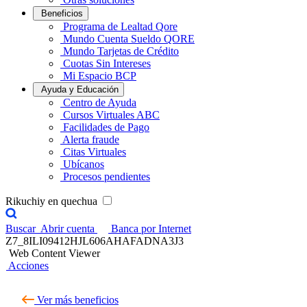
Beneficios
Programa de Lealtad Qore
Mundo Cuenta Sueldo QORE
Mundo Tarjetas de Crédito
Cuotas Sin Intereses
Mi Espacio BCP
Ayuda y Educación
Centro de Ayuda
Cursos Virtuales ABC
Facilidades de Pago
Alerta fraude
Citas Virtuales
Ubícanos
Procesos pendientes
Rikuchiy en quechua
Buscar
Abrir cuenta
Banca por Internet
Z7_8ILI09412HJL606AHAFADNA3J3
Web Content Viewer
Acciones
Ver más beneficios