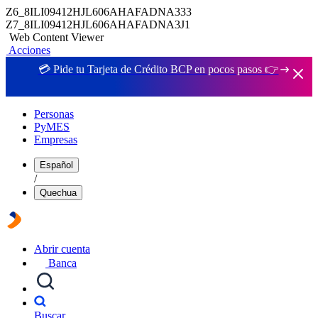
Z6_8ILI09412HJL606AHAFADNA333
Z7_8ILI09412HJL606AHAFADNA3J1
Web Content Viewer
Acciones
💳 Pide tu Tarjeta de Crédito BCP en pocos pasos 👉
Personas
PyMES
Empresas
Español
/
Quechua
Abrir cuenta
Banca
Buscar