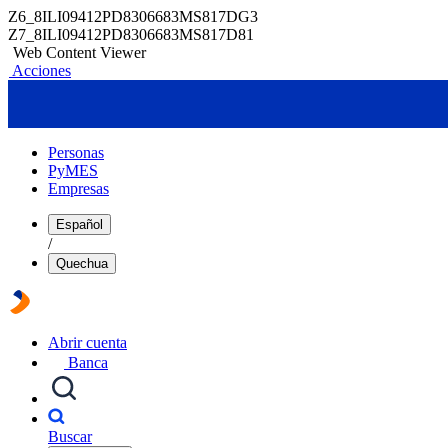
Z6_8ILI09412PD8306683MS817DG3
Z7_8ILI09412PD8306683MS817D81
Web Content Viewer
Acciones
Personas
PyMES
Empresas
Español
/
Quechua
Abrir cuenta
Banca
Buscar