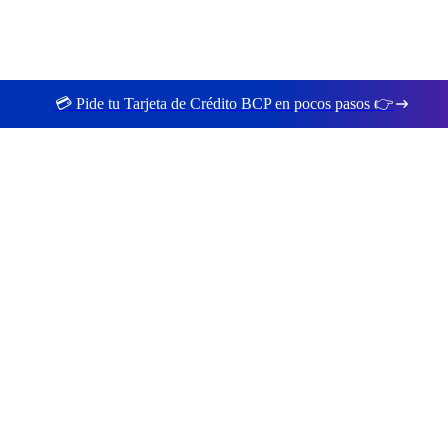
💳 Pide tu Tarjeta de Crédito BCP en pocos pasos 👉