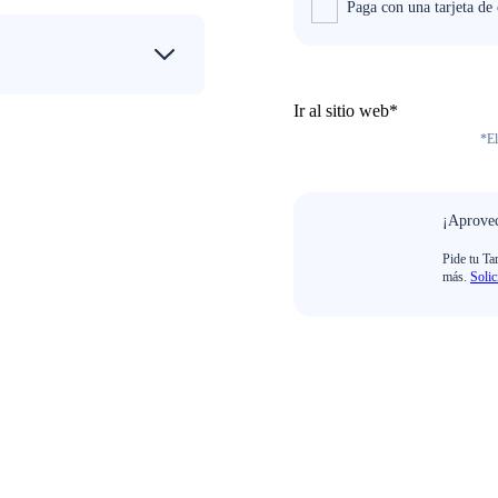
Paga con una tarjeta d
Ir al sitio web*
*El
¡Aprovec
Pide tu Ta
más.
Solic