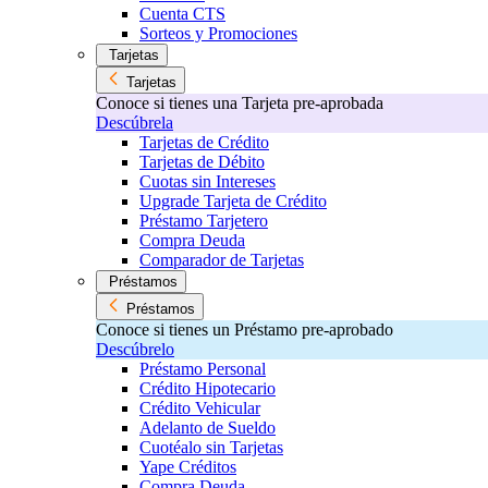
Cuenta CTS
Sorteos y Promociones
Tarjetas
Tarjetas
Conoce si tienes una Tarjeta pre-aprobada
Descúbrela
Tarjetas de Crédito
Tarjetas de Débito
Cuotas sin Intereses
Upgrade Tarjeta de Crédito
Préstamo Tarjetero
Compra Deuda
Comparador de Tarjetas
Préstamos
Préstamos
Conoce si tienes un Préstamo pre-aprobado
Descúbrelo
Préstamo Personal
Crédito Hipotecario
Crédito Vehicular
Adelanto de Sueldo
Cuotéalo sin Tarjetas
Yape Créditos
Compra Deuda