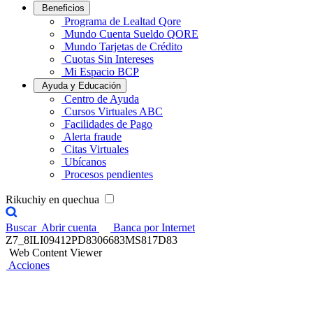
Beneficios
Programa de Lealtad Qore
Mundo Cuenta Sueldo QORE
Mundo Tarjetas de Crédito
Cuotas Sin Intereses
Mi Espacio BCP
Ayuda y Educación
Centro de Ayuda
Cursos Virtuales ABC
Facilidades de Pago
Alerta fraude
Citas Virtuales
Ubícanos
Procesos pendientes
Rikuchiy en quechua
Buscar
Abrir cuenta
Banca por Internet
Z7_8ILI09412PD8306683MS817D83
Web Content Viewer
Acciones