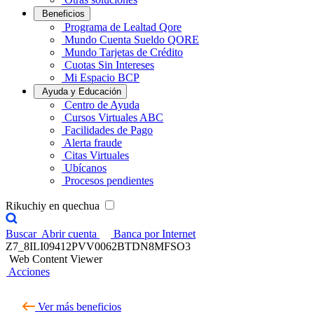
Beneficios
Programa de Lealtad Qore
Mundo Cuenta Sueldo QORE
Mundo Tarjetas de Crédito
Cuotas Sin Intereses
Mi Espacio BCP
Ayuda y Educación
Centro de Ayuda
Cursos Virtuales ABC
Facilidades de Pago
Alerta fraude
Citas Virtuales
Ubícanos
Procesos pendientes
Rikuchiy en quechua
Buscar
Abrir cuenta
Banca por Internet
Z7_8ILI09412PVV0062BTDN8MFSO3
Web Content Viewer
Acciones
Ver más beneficios