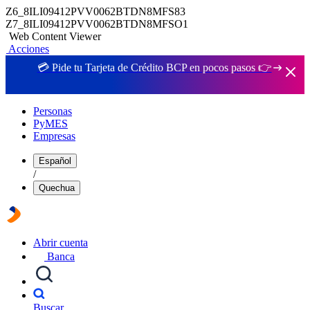
Z6_8ILI09412PVV0062BTDN8MFS83
Z7_8ILI09412PVV0062BTDN8MFSO1
Web Content Viewer
Acciones
💳 Pide tu Tarjeta de Crédito BCP en pocos pasos 👉
Personas
PyMES
Empresas
Español
/
Quechua
Abrir cuenta
Banca
Buscar