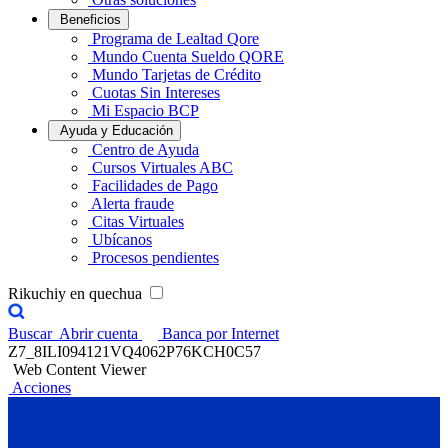
Beneficios
Programa de Lealtad Qore
Mundo Cuenta Sueldo QORE
Mundo Tarjetas de Crédito
Cuotas Sin Intereses
Mi Espacio BCP
Ayuda y Educación
Centro de Ayuda
Cursos Virtuales ABC
Facilidades de Pago
Alerta fraude
Citas Virtuales
Ubícanos
Procesos pendientes
Rikuchiy en quechua
Buscar
Abrir cuenta
Banca por Internet
Z7_8ILI094121VQ4062P76KCH0C57
Web Content Viewer
Acciones