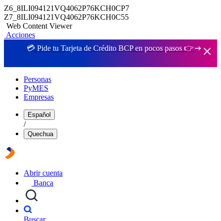
Z6_8ILI094121VQ4062P76KCH0CP7
Z7_8ILI094121VQ4062P76KCH0C55
Web Content Viewer
Acciones
💳 Pide tu Tarjeta de Crédito BCP en pocos pasos 👉
Personas
PyMES
Empresas
Español
/
Quechua
Abrir cuenta
Banca
Buscar