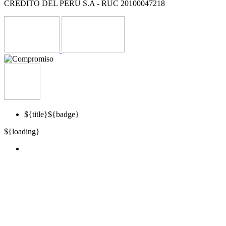
CREDITO DEL PERU S.A - RUC 20100047218
${title}
${badge}
${loading}