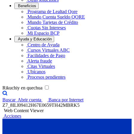
Beneficios
Programa de Lealtad Qore
Mundo Cuenta Sueldo QORE
Mundo Tarjetas de Crédito
Cuotas Sin Intereses
Mi Espacio BCP
Ayuda y Educación
Centro de Ayuda
Cursos Virtuales ABC
Facilidades de Pago
Alerta fraude
Citas Virtuales
Ubícanos
Procesos pendientes
Rikuchiy en quechua
Buscar
Abrir cuenta
Banca por Internet
Z7_8ILI09412H67E0659TH42MBRK5
Web Content Viewer
Acciones