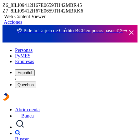
Z6_8ILI09412H67E0659TH42MBR45
Z7_8ILI09412H67E0659TH42MBRK6
Web Content Viewer
Acciones
💳 Pide tu Tarjeta de Crédito BCP en pocos pasos 👉
Personas
PyMES
Empresas
Español
/
Quechua
Abrir cuenta
Banca
Buscar