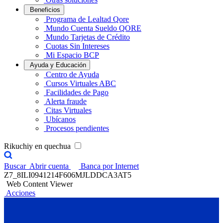
Beneficios
Programa de Lealtad Qore
Mundo Cuenta Sueldo QORE
Mundo Tarjetas de Crédito
Cuotas Sin Intereses
Mi Espacio BCP
Ayuda y Educación
Centro de Ayuda
Cursos Virtuales ABC
Facilidades de Pago
Alerta fraude
Citas Virtuales
Ubícanos
Procesos pendientes
Rikuchiy en quechua
Buscar
Abrir cuenta
Banca por Internet
Z7_8ILI0941214F606MJLDDCA3AT5
Web Content Viewer
Acciones