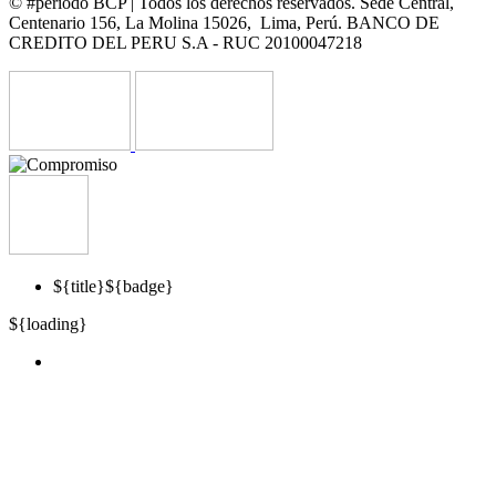
© #periodo BCP | Todos los derechos reservados. Sede Central,
Centenario 156, La Molina 15026, Lima, Perú. BANCO DE
CREDITO DEL PERU S.A - RUC 20100047218
${title}
${badge}
${loading}