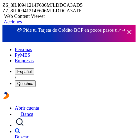
Z6_8ILI0941214F606MJLDDCA3AD5
Z7_8ILI0941214F606MJLDDCA3AT6
Web Content Viewer
Acciones
💳 Pide tu Tarjeta de Crédito BCP en pocos pasos 👉
Personas
PyMES
Empresas
Español
/
Quechua
Abrir cuenta
Banca
Buscar