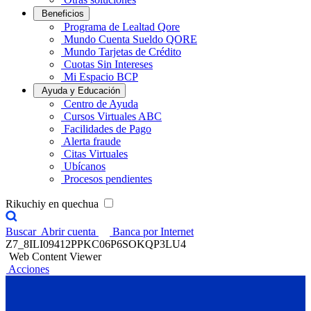
Beneficios
Programa de Lealtad Qore
Mundo Cuenta Sueldo QORE
Mundo Tarjetas de Crédito
Cuotas Sin Intereses
Mi Espacio BCP
Ayuda y Educación
Centro de Ayuda
Cursos Virtuales ABC
Facilidades de Pago
Alerta fraude
Citas Virtuales
Ubícanos
Procesos pendientes
Rikuchiy en quechua
Buscar
Abrir cuenta
Banca por Internet
Z7_8ILI09412PPKC06P6SOKQP3LU4
Web Content Viewer
Acciones