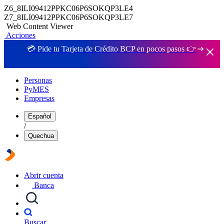
Z6_8ILI09412PPKC06P6SOKQP3LE4
Z7_8ILI09412PPKC06P6SOKQP3LE7
Web Content Viewer
Acciones
💳 Pide tu Tarjeta de Crédito BCP en pocos pasos 👉
Personas
PyMES
Empresas
Español
/
Quechua
Abrir cuenta
Banca
Buscar