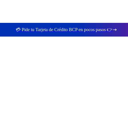
💳 Pide tu Tarjeta de Crédito BCP en pocos pasos 👉