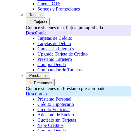
Cuenta CTS
Sorteos y Promociones
Tarjetas
Tarjetas
Conoce si tienes una Tarjeta pre-aprobada
Descúbrela
Tarjetas de Crédito
Tarjetas de Débito
Cuotas sin Intereses
Upgrade Tarjeta de Crédito
Préstamo Tarjetero
Compra Deuda
Comparador de Tarjetas
Préstamos
Préstamos
Conoce si tienes un Préstamo pre-aprobado
Descúbrelo
Préstamo Personal
Crédito Hipotecario
Crédito Vehicular
Adelanto de Sueldo
Cuotéalo sin Tarjetas
Yape Créditos
Compra Deuda