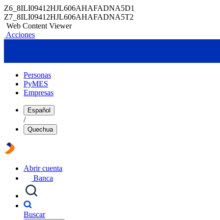
Z6_8ILI09412HJL606AHAFADNA5D1
Z7_8ILI09412HJL606AHAFADNA5T2
Web Content Viewer
Acciones
Personas
PyMES
Empresas
Español
/
Quechua
Abrir cuenta
Banca
Buscar