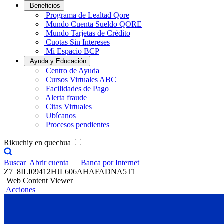
Beneficios
Programa de Lealtad Qore
Mundo Cuenta Sueldo QORE
Mundo Tarjetas de Crédito
Cuotas Sin Intereses
Mi Espacio BCP
Ayuda y Educación
Centro de Ayuda
Cursos Virtuales ABC
Facilidades de Pago
Alerta fraude
Citas Virtuales
Ubícanos
Procesos pendientes
Rikuchiy en quechua
Buscar
Abrir cuenta
Banca por Internet
Z7_8ILI09412HJL606AHAFADNA5T1
Web Content Viewer
Acciones