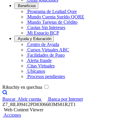
Beneficios
Programa de Lealtad Qore
Mundo Cuenta Sueldo QORE
Mundo Tarjetas de Crédito
Cuotas Sin Intereses
Mi Espacio BCP
Ayuda y Educación
Centro de Ayuda
Cursos Virtuales ABC
Facilidades de Pago
Alerta fraude
Citas Virtuales
Ubícanos
Procesos pendientes
Rikuchiy en quechua
Buscar
Abrir cuenta
Banca por Internet
Z7_8ILI09412PD8306683MS81R2T1
Web Content Viewer
Acciones
¡Tus Cuentas de