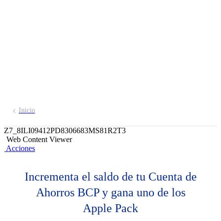
Ahorro BCP sortean
2 Apple Pack!
Abre tu cuenta aquí
Inicio
Z7_8ILI09412PD8306683MS81R2T3
Web Content Viewer
Acciones
Incrementa el saldo de tu Cuenta de
Ahorros BCP y gana uno de los
Apple Pack