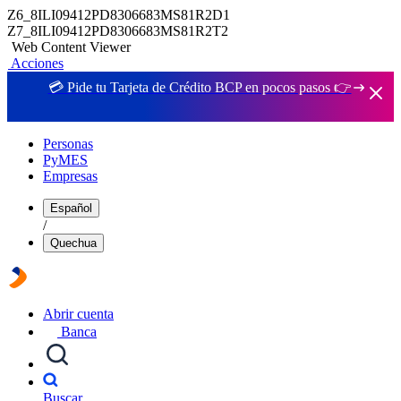
Z6_8ILI09412PD8306683MS81R2D1
Z7_8ILI09412PD8306683MS81R2T2
Web Content Viewer
Acciones
💳 Pide tu Tarjeta de Crédito BCP en pocos pasos 👉
Personas
PyMES
Empresas
Español
/
Quechua
Abrir cuenta
Banca
Buscar