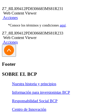
Los sorteos se realizarán el 22 y 29 de diciembre del
de diciembre de 2023 hasta un día antes de cada sorteo.
2023.
Z7_8ILI09412PD8306683MS81R231
Web Content Viewer
Acciones
*Conoce los términos y condiciones
aquí
.
Z7_8ILI09412PD8306683MS81R233
Web Content Viewer
Acciones
Footer
SOBRE EL BCP
Nuestra historia y principios
Información para inversionistas BCP
Responsabilidad Social BCP
Centro de Innovación