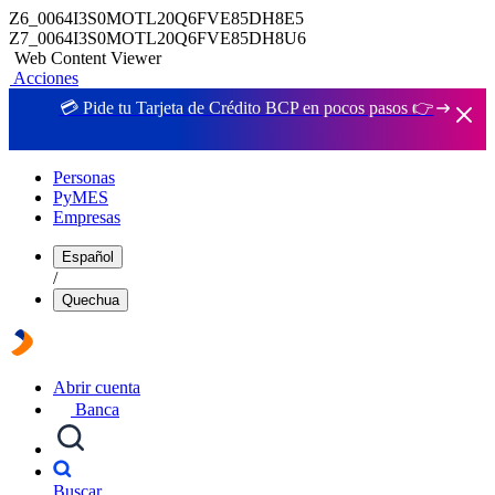
Z6_0064I3S0MOTL20Q6FVE85DH8E5
Z7_0064I3S0MOTL20Q6FVE85DH8U6
Web Content Viewer
Acciones
💳 Pide tu Tarjeta de Crédito BCP en pocos pasos 👉
Personas
PyMES
Empresas
Español
/
Quechua
Abrir cuenta
Banca
Buscar