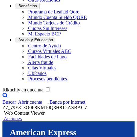
Beneficios
Programa de Lealtad Qore
Mundo Cuenta Sueldo QORE
Mundo Tarjetas de Crédito
Cuotas Sin Intereses
Mi Espacio BCP
Ayuda y Educación
Centro de Ayuda
Cursos Virtuales ABC
Facilidades de Pago
Alerta fraude
Citas Virtuales
Ubícanos
Procesos pendientes
Rikuchiy en quechua
Buscar
Abrir cuenta
Banca por Internet
Z7_79E813O0P8KM10Q3H8T2ASBAC7
Web Content Viewer
Acciones
American Express