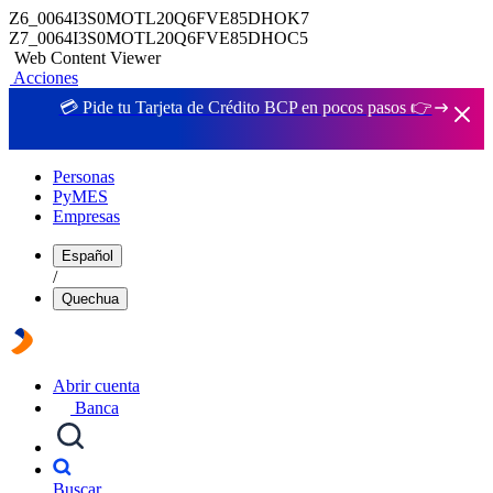
Z6_0064I3S0MOTL20Q6FVE85DHOK7
Z7_0064I3S0MOTL20Q6FVE85DHOC5
Web Content Viewer
Acciones
💳 Pide tu Tarjeta de Crédito BCP en pocos pasos 👉
Personas
PyMES
Empresas
Español
/
Quechua
Abrir cuenta
Banca
Buscar