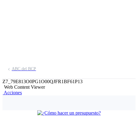
ABC del BCP
Z7_79E813O0PG1O00QJFR1BF61P13
Web Content Viewer
Acciones