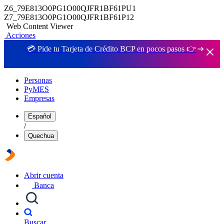
Z6_79E813O0PG1O00QJFR1BF61PU1
Z7_79E813O0PG1O00QJFR1BF61P12
Web Content Viewer
Acciones
💳 Pide tu Tarjeta de Crédito BCP en pocos pasos 👉
Personas
PyMES
Empresas
Español
/
Quechua
Abrir cuenta
Banca
Buscar