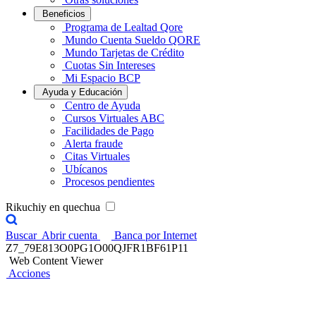
Beneficios
Programa de Lealtad Qore
Mundo Cuenta Sueldo QORE
Mundo Tarjetas de Crédito
Cuotas Sin Intereses
Mi Espacio BCP
Ayuda y Educación
Centro de Ayuda
Cursos Virtuales ABC
Facilidades de Pago
Alerta fraude
Citas Virtuales
Ubícanos
Procesos pendientes
Rikuchiy en quechua
Buscar
Abrir cuenta
Banca por Internet
Z7_79E813O0PG1O00QJFR1BF61P11
Web Content Viewer
Acciones
Haz tu presupuesto