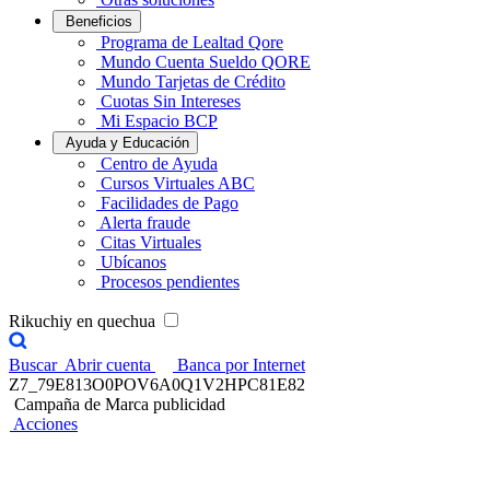
Beneficios
Programa de Lealtad Qore
Mundo Cuenta Sueldo QORE
Mundo Tarjetas de Crédito
Cuotas Sin Intereses
Mi Espacio BCP
Ayuda y Educación
Centro de Ayuda
Cursos Virtuales ABC
Facilidades de Pago
Alerta fraude
Citas Virtuales
Ubícanos
Procesos pendientes
Rikuchiy en quechua
Buscar
Abrir cuenta
Banca por Internet
Z7_79E813O0POV6A0Q1V2HPC81E82
Campaña de Marca publicidad
Acciones