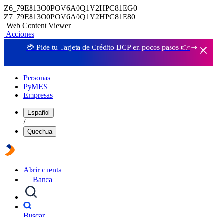
Z6_79E813O0POV6A0Q1V2HPC81EG0
Z7_79E813O0POV6A0Q1V2HPC81E80
Web Content Viewer
Acciones
💳 Pide tu Tarjeta de Crédito BCP en pocos pasos 👉
Personas
PyMES
Empresas
Español
/
Quechua
Abrir cuenta
Banca
Buscar