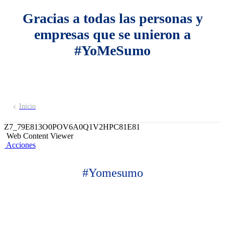
Gracias a todas las personas y
empresas que se unieron a
#YoMeSumo
Conoce más
Inicio
Z7_79E813O0POV6A0Q1V2HPC81E81
Web Content Viewer
Acciones
#Yomesumo