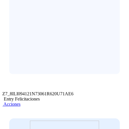
Z7_8ILI094121N73061R620U71AE6
Entry Felicitaciones
Acciones