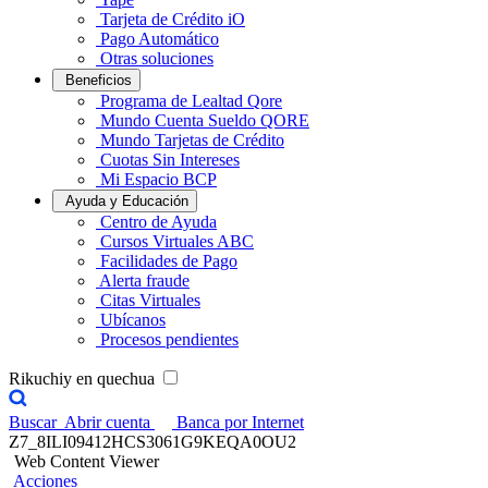
Tarjeta de Crédito iO
Pago Automático
Otras soluciones
Beneficios
Programa de Lealtad Qore
Mundo Cuenta Sueldo QORE
Mundo Tarjetas de Crédito
Cuotas Sin Intereses
Mi Espacio BCP
Ayuda y Educación
Centro de Ayuda
Cursos Virtuales ABC
Facilidades de Pago
Alerta fraude
Citas Virtuales
Ubícanos
Procesos pendientes
Rikuchiy en quechua
Buscar
Abrir cuenta
Banca por Internet
Z7_8ILI09412HCS3061G9KEQA0OU2
Web Content Viewer
Acciones