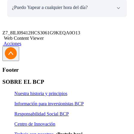
Monto máximo a BCP/Yape
¿Puedo Yapear a cualquier hora del día?
Por operación: S/ 38,000.00
Por día: S/ 76,000.00
Sí, puedes enviar y recibir dinero las
24 horas del día
,
Monto máximo a otras entidades
estés donde estés. Ten en cuenta que la entidad financiera
Z7_8ILI09412HCS3061G9KEQA0O13
a la que quieras enviar dinero debe permitir operaciones
Web Content Viewer
Por operación y por día: S/ 30,000.00
en ese horario.
Acciones
Footer
SOBRE EL BCP
Nuestra historia y principios
Información para inversionistas BCP
Responsabilidad Social BCP
Centro de Innovación