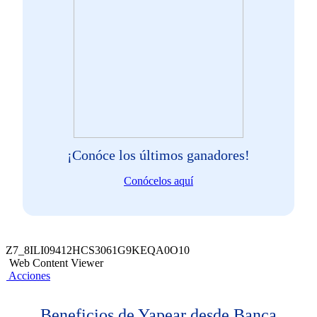
¡Conóce los últimos ganadores!
Conócelos aquí
Z7_8ILI09412HCS3061G9KEQA0O10
Web Content Viewer
Acciones
Beneficios de Yapear desde Banca