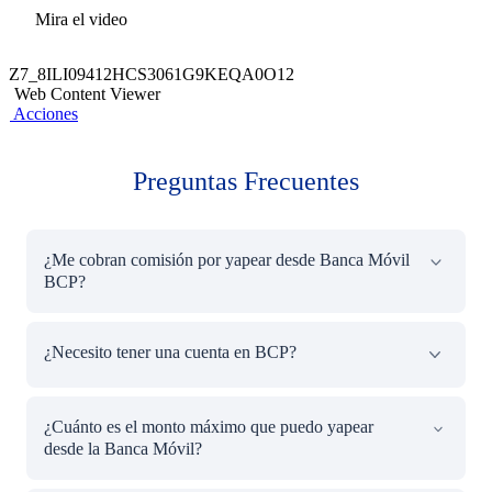
Mira el video
Z7_8ILI09412HCS3061G9KEQA0O12
Web Content Viewer
Acciones
Preguntas Frecuentes
¿Me cobran comisión por yapear desde Banca Móvil
BCP?
No tiene costo para yapeos menores a S/ 500.
¿Necesito tener una cuenta en BCP?
*Para yapeos mayores a S/ 500 a otras entidades
financieras o billeteras digitales se realizará un cobro de
Sí, es necesario que tengas una c
uenta en BCP para
comisión de S/ 4.80 o su equivalente en dólares
¿Cuánto es el monto máximo que puedo yapear
enviar y recibir dinero
usando solo el número de
desde la Banca Móvil?
celular. Puedes abrir una nueva cuenta de ahorros
haciendo
clic aquí
.