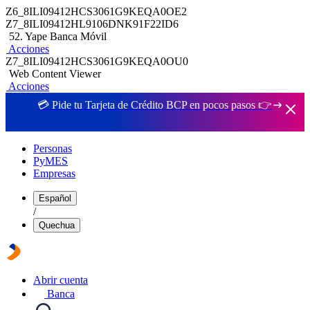
Z6_8ILI09412HCS3061G9KEQA0OE2
Z7_8ILI09412HL9106DNK91F22ID6
52. Yape Banca Móvil
Acciones
Z7_8ILI09412HCS3061G9KEQA0OU0
Web Content Viewer
Acciones
💳 Pide tu Tarjeta de Crédito BCP en pocos pasos 👉
Personas
PyMES
Empresas
Español
/
Quechua
Abrir cuenta
Banca