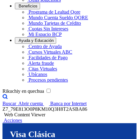
Beneficios
Programa de Lealtad Qore
Mundo Cuenta Sueldo QORE
Mundo Tarjetas de Crédito
Cuotas Sin Intereses
Mi Espacio BCP
Ayuda y Educación
Centro de Ayuda
Cursos Virtuales ABC
Facilidades de Pago
Alerta fraude
Citas Virtuales
Ubícanos
Procesos pendientes
Rikuchiy en quechua
Buscar
Abrir cuenta
Banca por Internet
Z7_79E813O0P8KM10Q3H8T2ASBA86
Web Content Viewer
Acciones
Visa Clásica