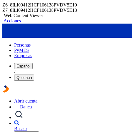
Z6_8ILI09412HCF106138PVDV5E10
Z7_8ILI09412HCF106138PVDV5E13
Web Content Viewer
Acciones
Personas
PyMES
Empresas
Español
/
Quechua
Abrir cuenta
Banca
Buscar