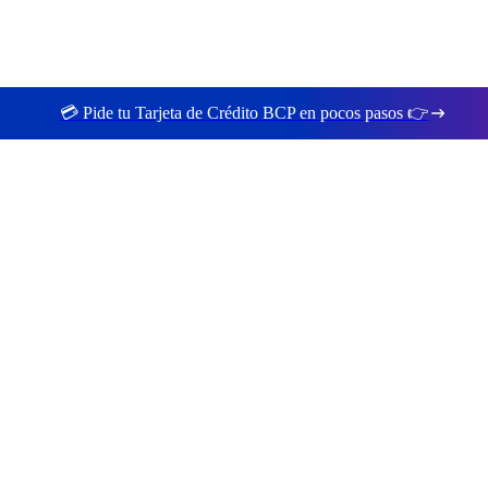
💳 Pide tu Tarjeta de Crédito BCP en pocos pasos 👉