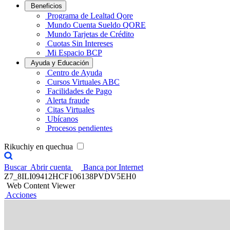
Beneficios
Programa de Lealtad Qore
Mundo Cuenta Sueldo QORE
Mundo Tarjetas de Crédito
Cuotas Sin Intereses
Mi Espacio BCP
Ayuda y Educación
Centro de Ayuda
Cursos Virtuales ABC
Facilidades de Pago
Alerta fraude
Citas Virtuales
Ubícanos
Procesos pendientes
Rikuchiy en quechua
Buscar
Abrir cuenta
Banca por Internet
Z7_8ILI09412HCF106138PVDV5EH0
Web Content Viewer
Acciones