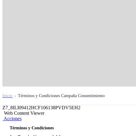
CAMPAÑA DE
CONSENTIMIENT
Conoce los términos y condiciones
Inicio
Términos y Condiciones Campaña Consentimiento
Z7_8ILI09412HCF106138PVDV5EH2
Web Content Viewer
Acciones
Términos y Condiciones