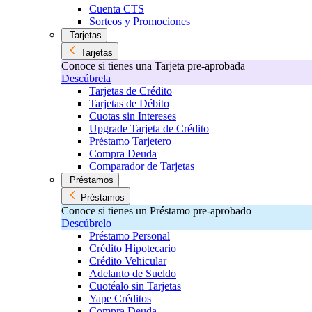
Cuenta CTS
Sorteos y Promociones
Tarjetas
Tarjetas
Conoce si tienes una Tarjeta pre-aprobada
Descúbrela
Tarjetas de Crédito
Tarjetas de Débito
Cuotas sin Intereses
Upgrade Tarjeta de Crédito
Préstamo Tarjetero
Compra Deuda
Comparador de Tarjetas
Préstamos
Préstamos
Conoce si tienes un Préstamo pre-aprobado
Descúbrelo
Préstamo Personal
Crédito Hipotecario
Crédito Vehicular
Adelanto de Sueldo
Cuotéalo sin Tarjetas
Yape Créditos
Compra Deuda