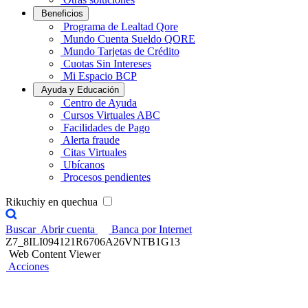
Beneficios
Programa de Lealtad Qore
Mundo Cuenta Sueldo QORE
Mundo Tarjetas de Crédito
Cuotas Sin Intereses
Mi Espacio BCP
Ayuda y Educación
Centro de Ayuda
Cursos Virtuales ABC
Facilidades de Pago
Alerta fraude
Citas Virtuales
Ubícanos
Procesos pendientes
Rikuchiy en quechua
Buscar
Abrir cuenta
Banca por Internet
Z7_8ILI094121R6706A26VNTB1G13
Web Content Viewer
Acciones
Crédito hipotecario