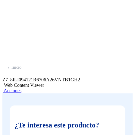
BCP
Solicítalo aquí
Inicio
Z7_8ILI094121R6706A26VNTB1GH2
Web Content Viewer
Acciones
¿Te interesa este producto?