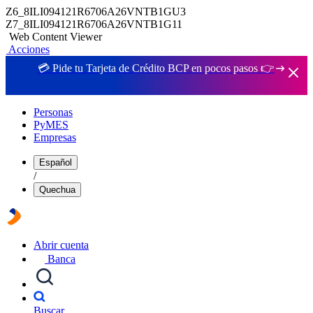
Z6_8ILI094121R6706A26VNTB1GU3
Z7_8ILI094121R6706A26VNTB1G11
Web Content Viewer
Acciones
💳 Pide tu Tarjeta de Crédito BCP en pocos pasos 👉
Personas
PyMES
Empresas
Español
/
Quechua
Abrir cuenta
Banca
Buscar