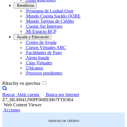
Beneficios
Programa de Lealtad Qore
Mundo Cuenta Sueldo QORE
Mundo Tarjetas de Crédito
Cuotas Sin Intereses
Mi Espacio BCP
Ayuda y Educación
Centro de Ayuda
Cursos Virtuales ABC
Facilidades de Pago
Alerta fraude
Citas Virtuales
Ubícanos
Procesos pendientes
Rikuchiy en quechua
Buscar
Abrir cuenta
Banca por Internet
Z7_8ILI0941290PF06BEM67FTIOB4
Web Content Viewer
Acciones
TARJETAS DE CRÉDITO