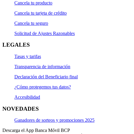
Cancela tu producto
La venta está sujeta a evaluación.
Cancela tu tarjeta de crédito
Documentación en Canal Presencial
Cancela tu seguro
Si recibes tu sueldo en el BCP
Solicitud de Ajustes Razonables
LEGALES
Solo necesitas una copia de tu documento de
identidad.
Tasas y tarifas
Si recibes tu sueldo fuera del BCP
Transparencia de información
Y eres trabajador dependiente:
Declaración del Beneficiario final
Copia simple de tu documento de identidad.
¿Cómo protegemos tus datos?
Accesibilidad
Copia del último recibo de teléfono fijo.
NOVEDADES
Copia de tus dos últimas boletas de pago.
Ganadores de sorteos y promociones 2025
Y eres trabajador independiente:
Descarga el App Banca Móvil BCP
Copia simple de tu documento de identidad.