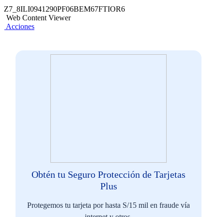
mínimo de S/1 al mes.
Z7_8ILI0941290PF06BEM67FTIOR6
(*) Conoce más sobre los beneficios de Qore ​
aquí ​
Acumulación de Puntos Qore
Web Content Viewer
Hasta 24 cuotas sin intereses en + 4,000
Acciones
La acumulación, canje, uso y demás condiciones a los
establecimientos​
beneficios otorgados por las tarjetas BCP Qore se
rigen bajo los términos y condiciones del programa
publicados
aquí
.
Tasas de interés
Tasa Efectiva Anual (TEA) para compras o pago de
servicios: 83.4%-95.9%
Tasa Efectiva Anual (TEA) para compras o pago de
servicios en $: 76.90%
Tasa Efectiva Anual (TEA) para retiro de efectivo:
107%
Obtén tu Seguro Protección de Tarjetas
Tasa Efectiva Anual (TEA) para retiro de efectivo en
Plus
$: 85.90%
Tasas de Interés TCEA Máxima: 118.64%
Protegemos tu tarjeta por hasta S/15 mil en fraude vía
Tasa de Interés TCEA Máxima en $: 76.90%
internet y otros.