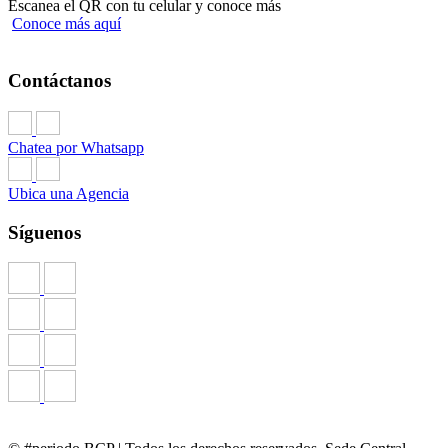
Escanea el QR con tu celular y conoce más
Conoce más aquí
Copia del último recibo de teléfono fijo.
Copia de tus tres últimas declaraciones de
Contáctanos
impuestos (PDT) o copia de tu declaración
jurada de Impuesto a la Renta.
Chatea por Whatsapp
Copia de tu ficha RUC.
Ubica una Agencia
¡Tu eliges cómo asegurarte!
Síguenos
Puedes optar por las siguientes alternativas para asegurarte:
Elegir la contratación del seguro ofrecido por el BCP.
Contratar un seguro a través de un corredor de
seguros. Este deberá cumplir con las condiciones
previamente informadas en el certificado o póliza de
seguros.
Si vas a realizar compras en el extranjero