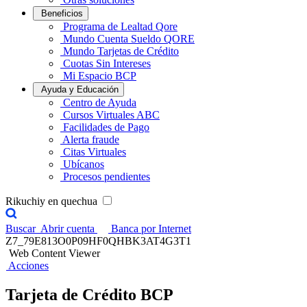
Beneficios
Programa de Lealtad Qore
Mundo Cuenta Sueldo QORE
Mundo Tarjetas de Crédito
Cuotas Sin Intereses
Mi Espacio BCP
Ayuda y Educación
Centro de Ayuda
Cursos Virtuales ABC
Facilidades de Pago
Alerta fraude
Citas Virtuales
Ubícanos
Procesos pendientes
Rikuchiy en quechua
Buscar
Abrir cuenta
Banca por Internet
Z7_79E813O0P09HF0QHBK3AT4G3T1
Web Content Viewer
Acciones
Tarjeta de Crédito BCP