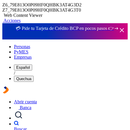
Z6_79E813O0P09HF0QHBK3AT4G3D2
Z7_79E813O0P09HF0QHBK3AT4G3T0
Web Content Viewer
Acciones
💳 Pide tu Tarjeta de Crédito BCP en pocos pasos 👉
Personas
PyMES
Empresas
Español
/
Quechua
Abrir cuenta
Banca
Buscar