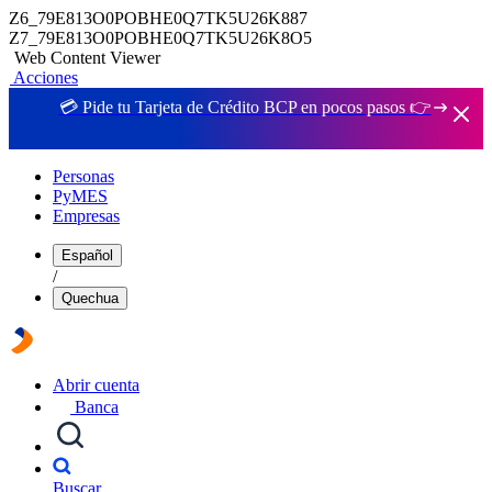
Z6_79E813O0POBHE0Q7TK5U26K887
Z7_79E813O0POBHE0Q7TK5U26K8O5
Web Content Viewer
Acciones
💳 Pide tu Tarjeta de Crédito BCP en pocos pasos 👉
Personas
PyMES
Empresas
Español
/
Quechua
Abrir cuenta
Banca
Buscar