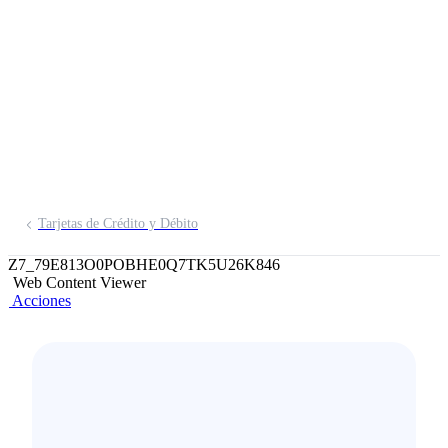
los 50 paquetes
dobles al "Amantes
Tour 2022"
Tarjetas de Crédito y Débito
Z7_79E813O0POBHE0Q7TK5U26K846
Web Content Viewer
Acciones