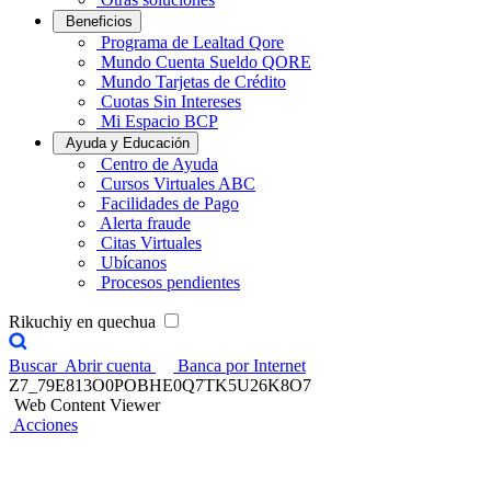
Beneficios
Programa de Lealtad Qore
Mundo Cuenta Sueldo QORE
Mundo Tarjetas de Crédito
Cuotas Sin Intereses
Mi Espacio BCP
Ayuda y Educación
Centro de Ayuda
Cursos Virtuales ABC
Facilidades de Pago
Alerta fraude
Citas Virtuales
Ubícanos
Procesos pendientes
Rikuchiy en quechua
Buscar
Abrir cuenta
Banca por Internet
Z7_79E813O0POBHE0Q7TK5U26K8O7
Web Content Viewer
Acciones
Participa por uno de