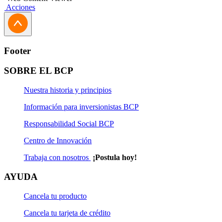
boletas de pago.
Acciones
Documentación en Canal Presencial
Si recibes tu sueldo en el BCP
Footer
Solo necesitas una copia de tu documento de
SOBRE EL BCP
identidad.
Nuestra historia y principios
Si recibes tu sueldo fuera del BCP
Información para inversionistas BCP
Documentación en Canal Digital
Responsabilidad Social BCP
No necesitas ningún documento; obtén tu
tarjeta
al instante
Centro de Innovación
ingresando a nuestra web con tu número de tarjeta de débito
Trabaja con nosotros
¡Postula hoy!
y tu clave de internet haciendo clic
aquí
. La venta está sujeta
AYUDA
a evaluación.
Cancela tu producto
Cancela tu tarjeta de crédito
Si vas a realizar compras en el extranjero