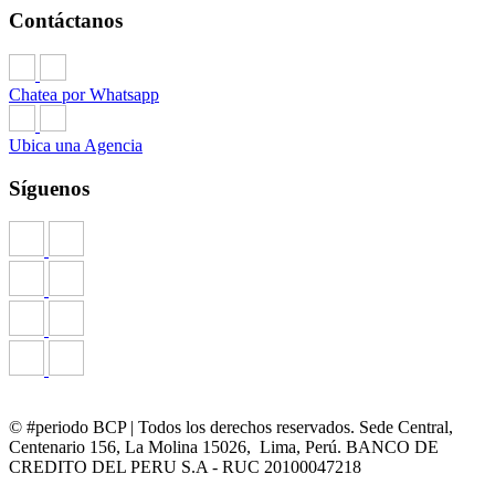
que operan en esta moneda.
Contáctanos
Los formularios contractuales de esta sección se encuentran
aprobados por la SBS mediante Resolución N° 00992-2026.
Chatea por Whatsapp
Solicitud de Tarjeta de Crédito-Cuadernillo SUFP5308
Ubica una Agencia
Hoja Resumen Tarjeta de Crédito Visa Light
Síguenos
Pasos endoso de la Póliza de seguro de desgravamen
Solicitud Compra de Deuda Tarjeta de Crédito
Fórmulas y Ejemplos explicativos Tarjeta de Crédito
VISA 10 - Cronograma virtual de pagos TC 2026
VISA 25 - Cronograma virtual de pagos TC 2026
Contrato Tarjeta de Crédito Junio 2026.​
© #periodo BCP | Todos los derechos reservados. Sede Central,
Centenario 156, La Molina 15026, Lima, Perú. BANCO DE
Contrato de Afiliación a Cargos Recurrentes
CREDITO DEL PERU S.A - RUC 20100047218