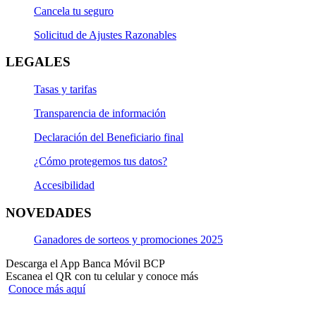
Cancela tu seguro
Ten en cuenta que el tipo de cambio no es
Solicitud de Ajustes Razonables
administrado ni pactado en el BCP, por lo que podría
variar el importe al momento de la facturación.
LEGALES
Para más información sobre las tarifas, clic
aquí
.
Tasas y tarifas
Ten en cuenta que
Transparencia de información
Declaración del Beneficiario final
Puedes trasladar tu deuda en soles o dólares a
cualquiera de las Tarjetas de Crédito del BCP.
¿Cómo protegemos tus datos?
Tus compras en cuotas sólo aplican para consumos
Accesibilidad
nacionales y no a consumos en el extranjero.
Si realizas disposiciones en efectivo en cajeros
NOVEDADES
automáticos, puedes pactar en cuotas; para ello, debes
comunicarte con nuestra Banca por Teléfono.
Ganadores de sorteos y promociones 2025
La facturación de tu
Tarjeta de Crédito en el Perú
Descarga el App Banca Móvil BCP
se realiza en soles, mientras que los consumos
Escanea el QR con tu celular y conoce más
Conoce más aquí
efectuados en el exterior se facturan en dólares,
excepto en aquellos establecimientos dentro del país