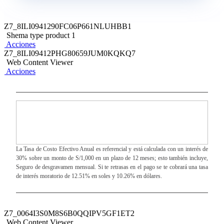
aquí
.
Z7_8ILI0941290FC06P661NLUHBB1
Requisitos Generales
Shema type product 1
Acciones
Ingreso mensual mínimo S/ 850.
Z7_8ILI09412PHG80659JUM0KQKQ7
Debes estar trabajando al momento de solicitar la
Web Content Viewer
Acciones
tarjeta.
Y eres trabajador independiente:
Copia simple de tu documento de identidad. Copia del
último recibo de teléfono fijo. Copia de tus tres últimas
declaraciones de impuestos (PDT) o copia de tu
La Tasa de Costo Efectivo Anual es referencial y está calculada con un interés de
declaración jurada de Impuesto a la Renta. Copia de tu
30% sobre un monto de S/1,000 en un plazo de 12 meses; esto también incluye,
ficha RUC.
Seguro de desgravamen mensual. Si te retrasas en el pago se te cobrará una tasa
de interés moratorio de 12.51% en soles y 10.26% en dólares.
Y eres trabajador dependiente:
Copia simple de tu documento de identidad. Copia del
Z7_0064I3S0M8S6B0QQIPV5GF1ET2
último recibo de teléfono fijo. Copia de tus dos últimas
Web Content Viewer