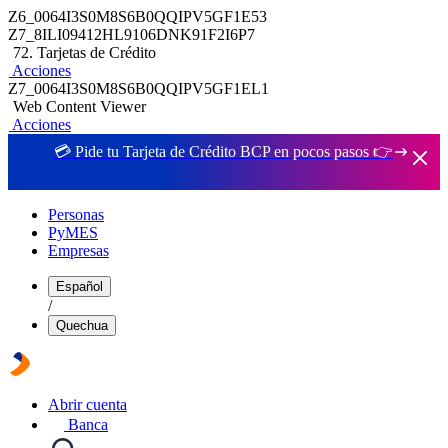
Z6_0064I3S0M8S6B0QQIPV5GF1E53
Z7_8ILI09412HL9106DNK91F2I6P7
72. Tarjetas de Crédito
Acciones
Z7_0064I3S0M8S6B0QQIPV5GF1EL1
Web Content Viewer
Acciones
💳 Pide tu Tarjeta de Crédito BCP en pocos pasos 👉
Personas
PyMES
Empresas
Español
/
Quechua
Abrir cuenta
Banca