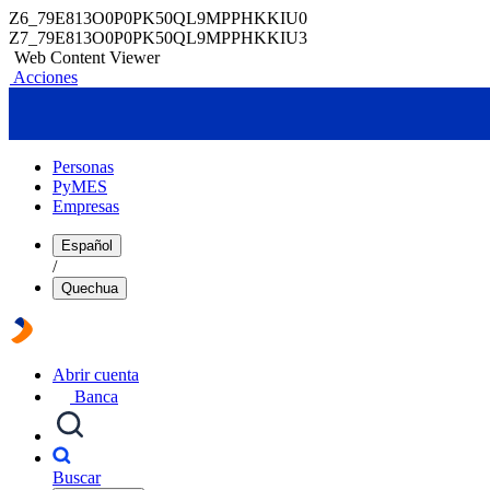
Z6_79E813O0P0PK50QL9MPPHKKIU0
Z7_79E813O0P0PK50QL9MPPHKKIU3
Web Content Viewer
Acciones
Personas
PyMES
Empresas
Español
/
Quechua
Abrir cuenta
Banca
Buscar