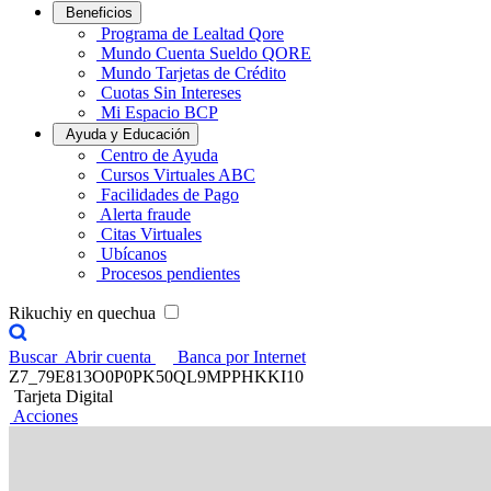
Beneficios
Programa de Lealtad Qore
Mundo Cuenta Sueldo QORE
Mundo Tarjetas de Crédito
Cuotas Sin Intereses
Mi Espacio BCP
Ayuda y Educación
Centro de Ayuda
Cursos Virtuales ABC
Facilidades de Pago
Alerta fraude
Citas Virtuales
Ubícanos
Procesos pendientes
Rikuchiy en quechua
Buscar
Abrir cuenta
Banca por Internet
Z7_79E813O0P0PK50QL9MPPHKKI10
Tarjeta Digital
Acciones