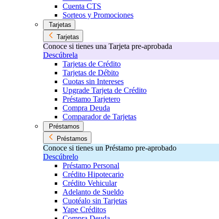
Cuenta CTS
Sorteos y Promociones
Tarjetas
Tarjetas
Conoce si tienes una Tarjeta pre-aprobada
Descúbrela
Tarjetas de Crédito
Tarjetas de Débito
Cuotas sin Intereses
Upgrade Tarjeta de Crédito
Préstamo Tarjetero
Compra Deuda
Comparador de Tarjetas
Préstamos
Préstamos
Conoce si tienes un Préstamo pre-aprobado
Descúbrelo
Préstamo Personal
Crédito Hipotecario
Crédito Vehicular
Adelanto de Sueldo
Cuotéalo sin Tarjetas
Yape Créditos
Compra Deuda