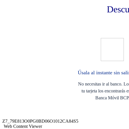
Descub
Úsala al instante ​sin sal
No necesitas ir al banco. Lo
tu tarjeta los encontrarás 
Banca Móvil BCP.
Z7_79E813O0PG0BD06O1012CA84S5
Web Content Viewer