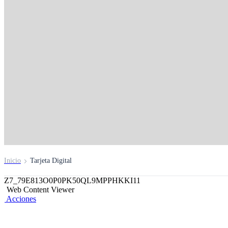
Tarjeta de Débito Dig
​ Pídela desde donde estés y úsala al instante
Ábrela aquí
Inicio
Tarjeta Digital
Z7_79E813O0P0PK50QL9MPPHKKI11
Web Content Viewer
Acciones