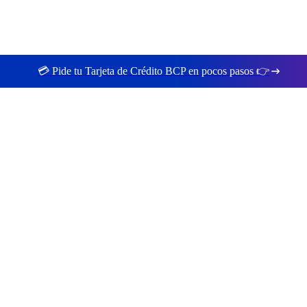
💳 Pide tu Tarjeta de Crédito BCP en pocos pasos 👉