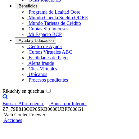
Beneficios
Programa de Lealtad Qore
Mundo Cuenta Sueldo QORE
Mundo Tarjetas de Crédito
Cuotas Sin Intereses
Mi Espacio BCP
Ayuda y Educación
Centro de Ayuda
Cursos Virtuales ABC
Facilidades de Pago
Alerta fraude
Citas Virtuales
Ubícanos
Procesos pendientes
Rikuchiy en quechua
Buscar
Abrir cuenta
Banca por Internet
Z7_79E813O0P8SKB0680UBPF808G1
Web Content Viewer
Acciones