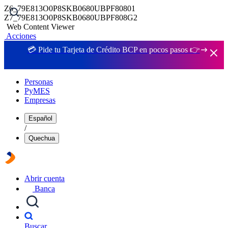
Z6_79E813O0P8SKB0680UBPF80801
Z7_79E813O0P8SKB0680UBPF808G2
Web Content Viewer
Acciones
💳 Pide tu Tarjeta de Crédito BCP en pocos pasos 👉
Personas
PyMES
Empresas
Español
/
Quechua
Abrir cuenta
Banca
Buscar