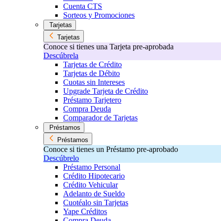
Cuenta CTS
Sorteos y Promociones
Tarjetas
Tarjetas
Conoce si tienes una Tarjeta pre-aprobada
Descúbrela
Tarjetas de Crédito
Tarjetas de Débito
Cuotas sin Intereses
Upgrade Tarjeta de Crédito
Préstamo Tarjetero
Compra Deuda
Comparador de Tarjetas
Préstamos
Préstamos
Conoce si tienes un Préstamo pre-aprobado
Descúbrelo
Préstamo Personal
Crédito Hipotecario
Crédito Vehicular
Adelanto de Sueldo
Cuotéalo sin Tarjetas
Yape Créditos
Compra Deuda