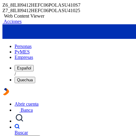
Z6_8ILI09412HEFC06POLASU410S7
Z7_8ILI09412HEFC06POLASU41025
Web Content Viewer
Acciones
Personas
PyMES
Empresas
Español
/
Quechua
Abrir cuenta
Banca
Buscar