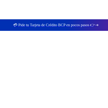
💳 Pide tu Tarjeta de Crédito BCP en pocos pasos 👉