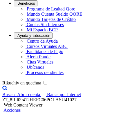
Beneficios
Programa de Lealtad Qore
Mundo Cuenta Sueldo QORE
Mundo Tarjetas de Crédito
Cuotas Sin Intereses
Mi Espacio BCP
Ayuda y Educación
Centro de Ayuda
Cursos Virtuales ABC
Facilidades de Pago
Alerta fraude
Citas Virtuales
Ubícanos
Procesos pendientes
Rikuchiy en quechua
Buscar
Abrir cuenta
Banca por Internet
Z7_8ILI09412HEFC06POLASU41027
Web Content Viewer
Acciones