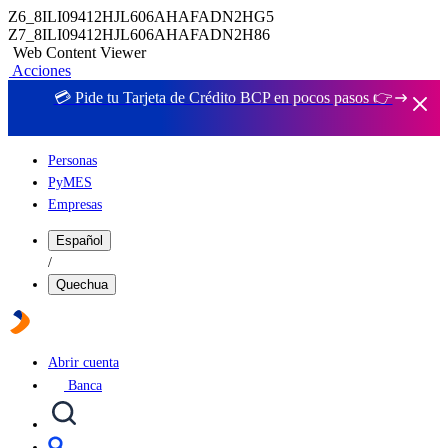
Z6_8ILI09412HJL606AHAFADN2HG5
Z7_8ILI09412HJL606AHAFADN2H86
Web Content Viewer
Acciones
💳 Pide tu Tarjeta de Crédito BCP en pocos pasos 👉
Personas
PyMES
Empresas
Español
/
Quechua
Abrir cuenta
Banca