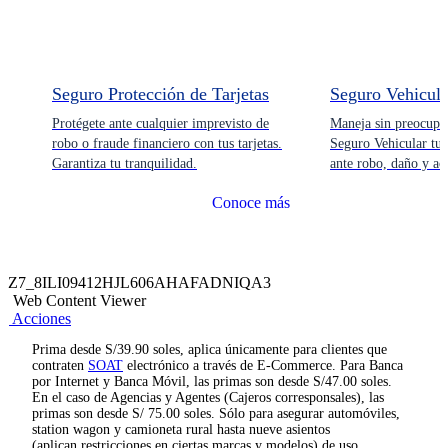
Seguro Protección de Tarjetas
Seguro Vehicula
Protégete ante cualquier imprevisto de
Maneja sin preocupa
robo o fraude financiero con tus tarjetas.
Seguro Vehicular tu 
Garantiza tu tranquilidad.
ante robo, daño y ac
Conoce más
Z7_8ILI09412HJL606AHAFADNIQA3
Web Content Viewer
Acciones
Prima desde S/39.90 soles, aplica únicamente para clientes que
contraten
SOAT
electrónico a través de E-Commerce. Para Banca
por Internet y Banca Móvil, las primas son desde S/47.00 soles.
En el caso de Agencias y Agentes (Cajeros corresponsales), las
primas son desde S/ 75.00 soles. Sólo para asegurar automóviles,
station wagon y camioneta rural hasta nueve asientos
(aplican restricciones en ciertas marcas y modelos) de uso