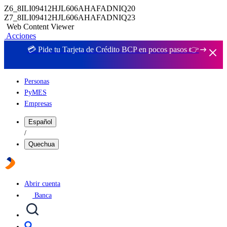
Z6_8ILI09412HJL606AHAFADNIQ20
Z7_8ILI09412HJL606AHAFADNIQ23
Web Content Viewer
Acciones
💳 Pide tu Tarjeta de Crédito BCP en pocos pasos 👉
Personas
PyMES
Empresas
Español
/
Quechua
Abrir cuenta
Banca