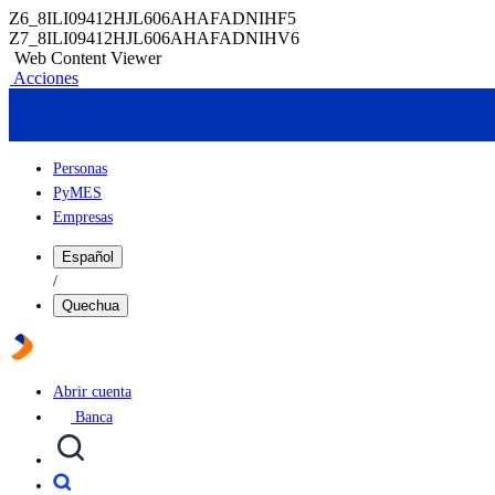
Z6_8ILI09412HJL606AHAFADNIHF5
Z7_8ILI09412HJL606AHAFADNIHV6
Web Content Viewer
Acciones
Personas
PyMES
Empresas
Español
/
Quechua
Abrir cuenta
Banca