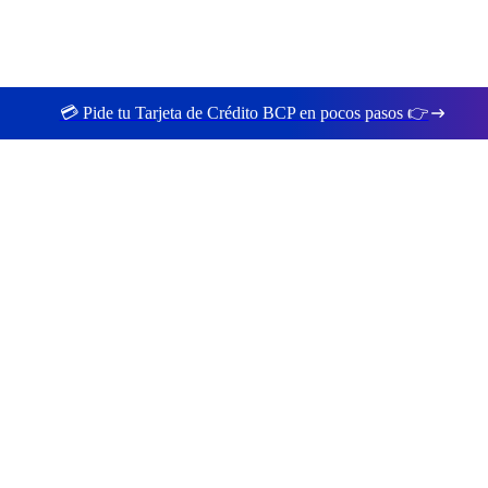
💳 Pide tu Tarjeta de Crédito BCP en pocos pasos 👉