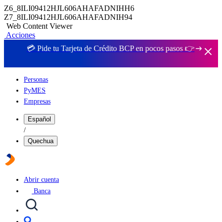
Z6_8ILI09412HJL606AHAFADNIHH6
Z7_8ILI09412HJL606AHAFADNIH94
Web Content Viewer
Acciones
💳 Pide tu Tarjeta de Crédito BCP en pocos pasos 👉
Personas
PyMES
Empresas
Español
/
Quechua
Abrir cuenta
Banca