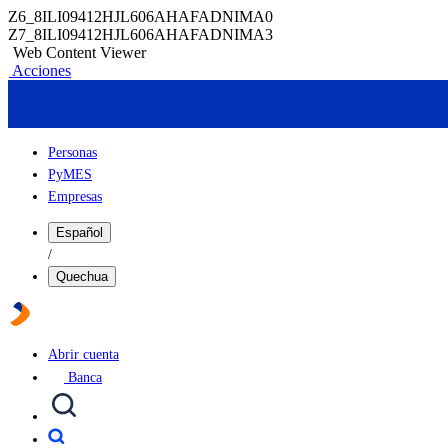
Z6_8ILI09412HJL606AHAFADNIMA0
Z7_8ILI09412HJL606AHAFADNIMA3
Web Content Viewer
Acciones
Personas
PyMES
Empresas
Español
/
Quechua
Abrir cuenta
Banca