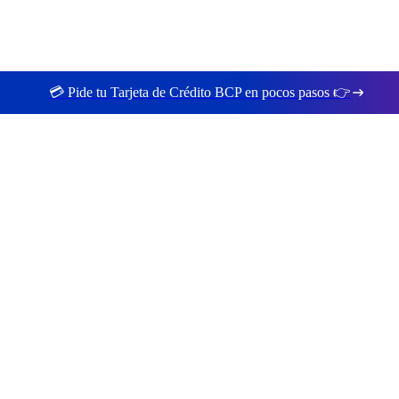
💳 Pide tu Tarjeta de Crédito BCP en pocos pasos 👉