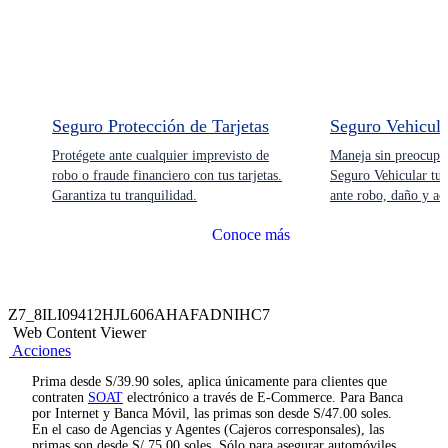
Seguro Protección de Tarjetas
Seguro Vehicula
Protégete ante cualquier imprevisto de
Maneja sin preocupa
robo o fraude financiero con tus tarjetas.
Seguro Vehicular tu 
Garantiza tu tranquilidad.
ante robo, daño y ac
Conoce más
Z7_8ILI09412HJL606AHAFADNIHC7
Web Content Viewer
Acciones
Prima desde S/39.90 soles, aplica únicamente para clientes que
contraten
SOAT
electrónico a través de E-Commerce. Para Banca
por Internet y Banca Móvil, las primas son desde S/47.00 soles.
En el caso de Agencias y Agentes (Cajeros corresponsales), las
primas son desde S/ 75.00 soles. Sólo para asegurar automóviles,