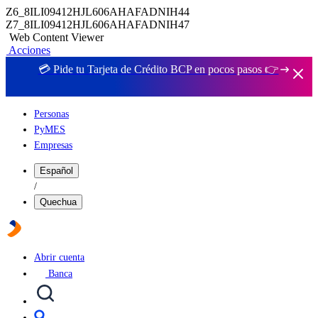
Z6_8ILI09412HJL606AHAFADNIH44
Z7_8ILI09412HJL606AHAFADNIH47
Web Content Viewer
Acciones
💳 Pide tu Tarjeta de Crédito BCP en pocos pasos 👉
Personas
PyMES
Empresas
Español
/
Quechua
Abrir cuenta
Banca