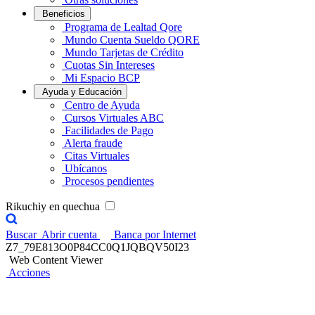
Beneficios
Programa de Lealtad Qore
Mundo Cuenta Sueldo QORE
Mundo Tarjetas de Crédito
Cuotas Sin Intereses
Mi Espacio BCP
Ayuda y Educación
Centro de Ayuda
Cursos Virtuales ABC
Facilidades de Pago
Alerta fraude
Citas Virtuales
Ubícanos
Procesos pendientes
Rikuchiy en quechua
Buscar
Abrir cuenta
Banca por Internet
Z7_79E813O0P84CC0Q1JQBQV50I23
Web Content Viewer
Acciones
Seguro Vehicular