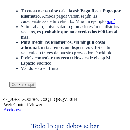
Tu cuota mensual se calcula así:
Pago fijo + Pago por
kilómetro
. Ambos pagos varían según las
características de tu vehículo. Mira un ejemplo
aquí
Si tu trabajo, universidad o gimnasio están en distritos
vecinos,
es probable que no excedas los 600 km al
mes.
Para medir los kilómetros, sin ningún costo
adicional,
instalaremos un dispositivo GPS en tu
vehículo, a través de nuestro proveedor Tracklink
Podrás
controlar tus recorridos
desde el app Mi
Espacio Pacifico
Válido solo en Lima
Cotízalo aquí
Z7_79E813O0P84CC0Q1JQBQV50II3
Web Content Viewer
Acciones
Todo lo que debes saber