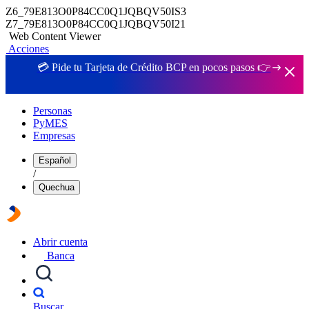
Z6_79E813O0P84CC0Q1JQBQV50IS3
Z7_79E813O0P84CC0Q1JQBQV50I21
Web Content Viewer
Acciones
💳 Pide tu Tarjeta de Crédito BCP en pocos pasos 👉
Personas
PyMES
Empresas
Español
/
Quechua
Abrir cuenta
Banca
Buscar