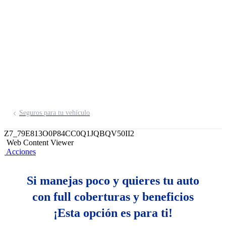
Plan Kilómetros
Paga según los kms que manejes
Cotízalo aquí
Seguros para tu vehículo
Z7_79E813O0P84CC0Q1JQBQV50II2
Web Content Viewer
Acciones
Si manejas poco y quieres tu auto
con full coberturas y beneficios
¡Esta opción es para ti!