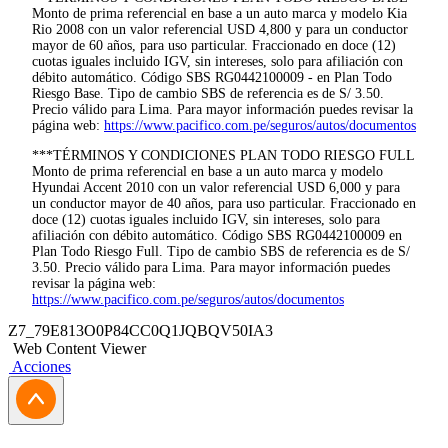
Monto de prima referencial en base a un auto marca y modelo Kia
Rio 2008 con un valor referencial USD 4,800 y para un conductor
mayor de 60 años, para uso particular. Fraccionado en doce (12)
cuotas iguales incluido IGV, sin intereses, solo para afiliación con
débito automático. Código SBS RG0442100009 - en Plan Todo
Riesgo Base. Tipo de cambio SBS de referencia es de S/ 3.50.
Precio válido para Lima. Para mayor información puedes revisar la
página web:
https://www.pacifico.com.pe/seguros/autos/documentos
***TÉRMINOS Y CONDICIONES PLAN TODO RIESGO FULL
Monto de prima referencial en base a un auto marca y modelo
Hyundai Accent 2010 con un valor referencial USD 6,000 y para
un conductor mayor de 40 años, para uso particular. Fraccionado en
doce (12) cuotas iguales incluido IGV, sin intereses, solo para
afiliación con débito automático. Código SBS RG0442100009 en
Plan Todo Riesgo Full. Tipo de cambio SBS de referencia es de S/
3.50. Precio válido para Lima. Para mayor información puedes
revisar la página web:
https://www.pacifico.com.pe/seguros/autos/documentos
Z7_79E813O0P84CC0Q1JQBQV50IA3
Web Content Viewer
Acciones