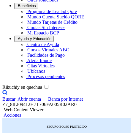
Beneficios
Programa de Lealtad Qore
Mundo Cuenta Sueldo QORE
Mundo Tarjetas de Crédito
Cuotas Sin Intereses
Mi Espacio BCP
Ayuda y Educación
Centro de Ayuda
Cursos Virtuales ABC
Facilidades de Pago
Alerta fraude
Citas Virtuales
Ubícanos
Procesos pendientes
Rikuchiy en quechua
Buscar
Abrir cuenta
Banca por Internet
Z7_8ILI09412H7T706FA005R02AR0
Web Content Viewer
Acciones
SEGURO BOLSO PROTEGIDO