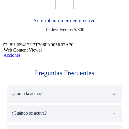
Si te roban dinero en efectivo
Te devolvemos S/800
Z7_8ILI09412H7T706FA005R02A70
Web Content Viewer
Acciones
Preguntas Frecuentes
¿Cómo la activo?
En caso sufras un robo o asalto deberás tener en cuenta lo
¿Cuándo se activa?
siguiente:
Como parte del proceso de atención del siniestro se podrá