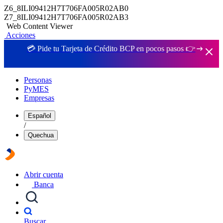
Z6_8ILI09412H7T706FA005R02AB0
Z7_8ILI09412H7T706FA005R02AB3
Web Content Viewer
Acciones
💳 Pide tu Tarjeta de Crédito BCP en pocos pasos 👉
Personas
PyMES
Empresas
Español
/
Quechua
Abrir cuenta
Banca
Buscar