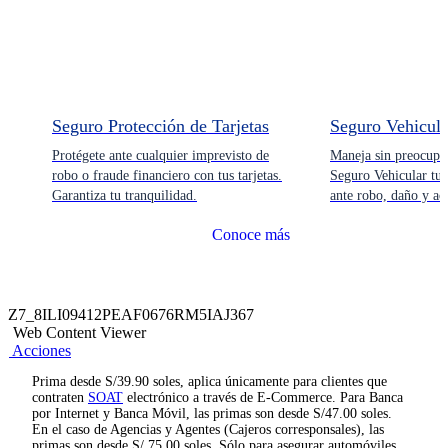
Seguro Protección de Tarjetas
Seguro Vehicula
Protégete ante cualquier imprevisto de
Maneja sin preocupa
robo o fraude financiero con tus tarjetas.
Seguro Vehicular tu 
Garantiza tu tranquilidad.
ante robo, daño y ac
Conoce más
Z7_8ILI09412PEAF0676RM5IAJ367
Web Content Viewer
Acciones
Prima desde S/39.90 soles, aplica únicamente para clientes que
contraten
SOAT
electrónico a través de E-Commerce. Para Banca
por Internet y Banca Móvil, las primas son desde S/47.00 soles.
En el caso de Agencias y Agentes (Cajeros corresponsales), las
primas son desde S/ 75.00 soles. Sólo para asegurar automóviles,