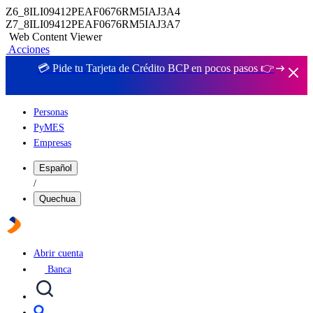
Z6_8ILI09412PEAF0676RM5IAJ3A4
Z7_8ILI09412PEAF0676RM5IAJ3A7
Web Content Viewer
Acciones
💳 Pide tu Tarjeta de Crédito BCP en pocos pasos 👉
Personas
PyMES
Empresas
Español
/
Quechua
Abrir cuenta
Banca