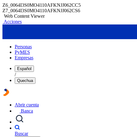
Z6_0064I3S0MO4110AFKNJJ062CC5
Z7_0064I3S0MO4110AFKNJJ062CS6
Web Content Viewer
Acciones
Personas
PyMES
Empresas
Español
/
Quechua
Abrir cuenta
Banca
Buscar