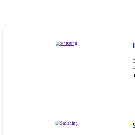
C
e
d