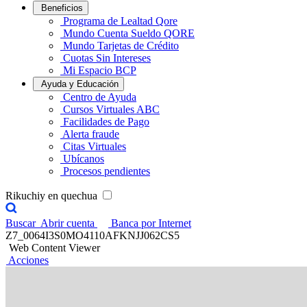
Beneficios
Programa de Lealtad Qore
Mundo Cuenta Sueldo QORE
Mundo Tarjetas de Crédito
Cuotas Sin Intereses
Mi Espacio BCP
Ayuda y Educación
Centro de Ayuda
Cursos Virtuales ABC
Facilidades de Pago
Alerta fraude
Citas Virtuales
Ubícanos
Procesos pendientes
Rikuchiy en quechua
Buscar
Abrir cuenta
Banca por Internet
Z7_0064I3S0MO4110AFKNJJ062CS5
Web Content Viewer
Acciones