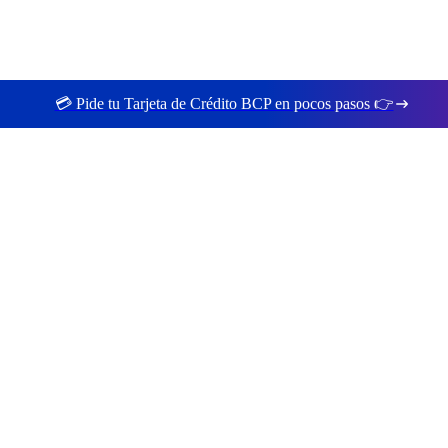
💳 Pide tu Tarjeta de Crédito BCP en pocos pasos 👉