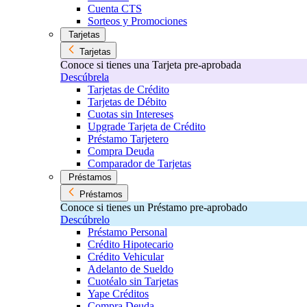
Cuenta CTS
Sorteos y Promociones
Tarjetas
Tarjetas
Conoce si tienes una Tarjeta pre-aprobada
Descúbrela
Tarjetas de Crédito
Tarjetas de Débito
Cuotas sin Intereses
Upgrade Tarjeta de Crédito
Préstamo Tarjetero
Compra Deuda
Comparador de Tarjetas
Préstamos
Préstamos
Conoce si tienes un Préstamo pre-aprobado
Descúbrelo
Préstamo Personal
Crédito Hipotecario
Crédito Vehicular
Adelanto de Sueldo
Cuotéalo sin Tarjetas
Yape Créditos
Compra Deuda