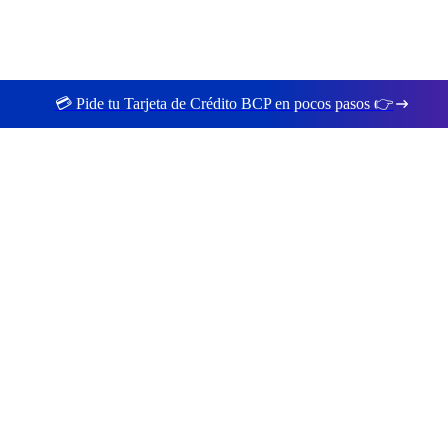
💳 Pide tu Tarjeta de Crédito BCP en pocos pasos 👉