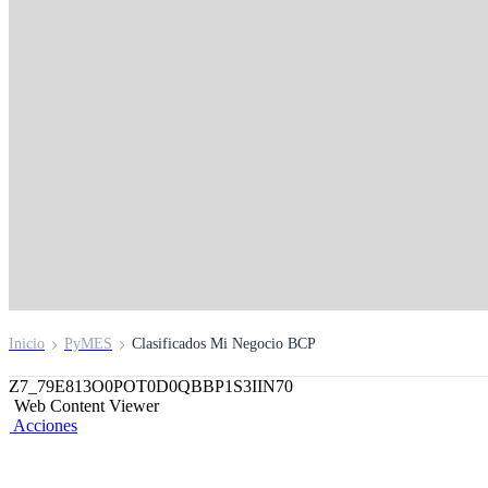
Negocios de Portada
Dale exposición a tu negocio en la comunidad @Mi
Inicio
PyMES
Clasificados Mi Negocio BCP
Z7_79E813O0POT0D0QBBP1S3IIN70
Web Content Viewer
Acciones