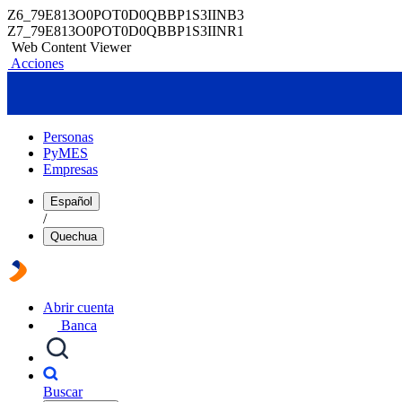
Z6_79E813O0POT0D0QBBP1S3IINB3
Z7_79E813O0POT0D0QBBP1S3IINR1
Web Content Viewer
Acciones
Personas
PyMES
Empresas
Español
/
Quechua
Abrir cuenta
Banca
Buscar