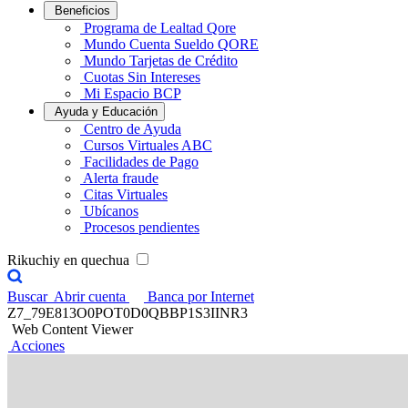
Beneficios
Programa de Lealtad Qore
Mundo Cuenta Sueldo QORE
Mundo Tarjetas de Crédito
Cuotas Sin Intereses
Mi Espacio BCP
Ayuda y Educación
Centro de Ayuda
Cursos Virtuales ABC
Facilidades de Pago
Alerta fraude
Citas Virtuales
Ubícanos
Procesos pendientes
Rikuchiy en quechua
Buscar
Abrir cuenta
Banca por Internet
Z7_79E813O0POT0D0QBBP1S3IINR3
Web Content Viewer
Acciones