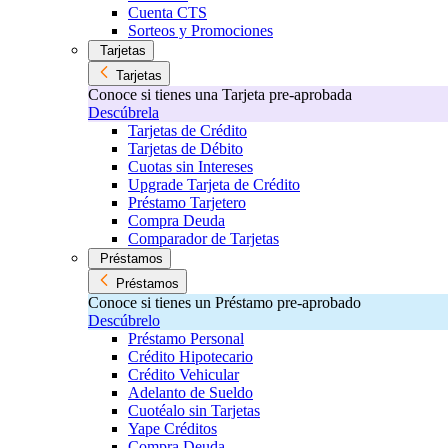
Cuenta CTS
Sorteos y Promociones
Tarjetas
Tarjetas
Conoce si tienes una Tarjeta pre-aprobada
Descúbrela
Tarjetas de Crédito
Tarjetas de Débito
Cuotas sin Intereses
Upgrade Tarjeta de Crédito
Préstamo Tarjetero
Compra Deuda
Comparador de Tarjetas
Préstamos
Préstamos
Conoce si tienes un Préstamo pre-aprobado
Descúbrelo
Préstamo Personal
Crédito Hipotecario
Crédito Vehicular
Adelanto de Sueldo
Cuotéalo sin Tarjetas
Yape Créditos
Compra Deuda