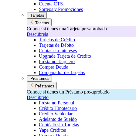
Cuenta CTS
Sorteos y Promociones
Tarjetas
Tarjetas
Conoce si tienes una Tarjeta pre-aprobada
Descúbrela
Tarjetas de Crédito
Tarjetas de Débito
Cuotas sin Intereses
Upgrade Tarjeta de Crédito
Préstamo Tarjetero
Compra Deuda
Comparador de Tarjetas
Préstamos
Préstamos
Conoce si tienes un Préstamo pre-aprobado
Descúbrelo
Préstamo Personal
Crédito Hipotecario
Crédito Vehicular
Adelanto de Sueldo
Cuotéalo sin Tarjetas
Yape Créditos
Compra Deuda