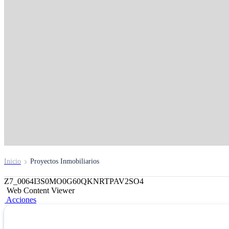
Créditos Hipotecari
Solicítalo aquí
Inicio
Proyectos Inmobiliarios
Z7_0064I3S0MO0G60QKNRTPAV2SO4
Web Content Viewer
Acciones