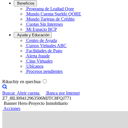
Beneficios
Programa de Lealtad Qore
Mundo Cuenta Sueldo QORE
Mundo Tarjetas de Crédito
Cuotas Sin Intereses
Mi Espacio BCP
Ayuda y Educación
Centro de Ayuda
Cursos Virtuales ABC
Facilidades de Pago
Alerta fraude
Citas Virtuales
Ubícanos
Procesos pendientes
Rikuchiy en quechua
Buscar
Abrir cuenta
Banca por Internet
Z7_8ILI09412963506MJTC8FQJ771
Banner Hero-Proyecto Inmobiliario
Acciones