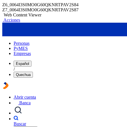
Z6_0064I3S0MO0G60QKNRTPAV2S84
Z7_0064I3S0MO0G60QKNRTPAV2S87
Web Content Viewer
Acciones
Personas
PyMES
Empresas
Español
/
Quechua
Abrir cuenta
Banca
Buscar