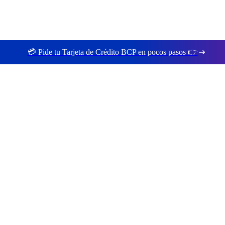
💳 Pide tu Tarjeta de Crédito BCP en pocos pasos 👉