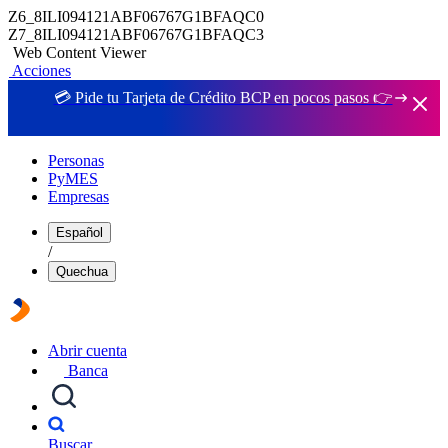
Z6_8ILI094121ABF06767G1BFAQC0
Z7_8ILI094121ABF06767G1BFAQC3
Web Content Viewer
Acciones
💳 Pide tu Tarjeta de Crédito BCP en pocos pasos 👉
Personas
PyMES
Empresas
Español
/
Quechua
Abrir cuenta
Banca
Buscar