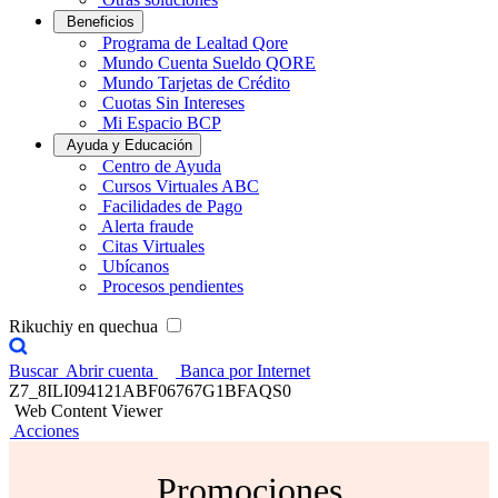
Beneficios
Programa de Lealtad Qore
Mundo Cuenta Sueldo QORE
Mundo Tarjetas de Crédito
Cuotas Sin Intereses
Mi Espacio BCP
Ayuda y Educación
Centro de Ayuda
Cursos Virtuales ABC
Facilidades de Pago
Alerta fraude
Citas Virtuales
Ubícanos
Procesos pendientes
Rikuchiy en quechua
Buscar
Abrir cuenta
Banca por Internet
Z7_8ILI094121ABF06767G1BFAQS0
Web Content Viewer
Acciones
Promociones