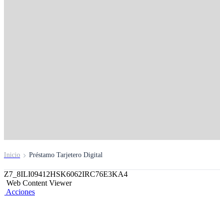
Préstamo Tarjetero D
Tu línea de crédito a la mano, tu respaldo cotidiano.
Solicítalo aquí
Inicio
Préstamo Tarjetero Digital
Z7_8ILI09412HSK6062IRC76E3KA4
Web Content Viewer
Acciones