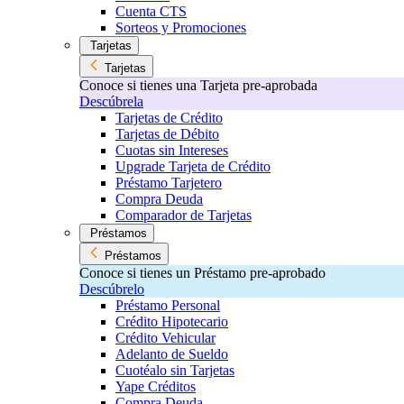
Cuenta CTS
Sorteos y Promociones
Tarjetas
Tarjetas
Conoce si tienes una Tarjeta pre-aprobada
Descúbrela
Tarjetas de Crédito
Tarjetas de Débito
Cuotas sin Intereses
Upgrade Tarjeta de Crédito
Préstamo Tarjetero
Compra Deuda
Comparador de Tarjetas
Préstamos
Préstamos
Conoce si tienes un Préstamo pre-aprobado
Descúbrelo
Préstamo Personal
Crédito Hipotecario
Crédito Vehicular
Adelanto de Sueldo
Cuotéalo sin Tarjetas
Yape Créditos
Compra Deuda