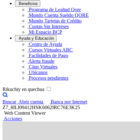
Beneficios
Programa de Lealtad Qore
Mundo Cuenta Sueldo QORE
Mundo Tarjetas de Crédito
Cuotas Sin Intereses
Mi Espacio BCP
Ayuda y Educación
Centro de Ayuda
Cursos Virtuales ABC
Facilidades de Pago
Alerta fraude
Citas Virtuales
Ubícanos
Procesos pendientes
Rikuchiy en quechua
Buscar
Abrir cuenta
Banca por Internet
Z7_8ILI09412HSK6062IRC76E3K25
Web Content Viewer
Acciones