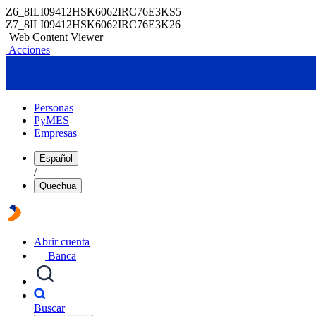
Z6_8ILI09412HSK6062IRC76E3KS5
Z7_8ILI09412HSK6062IRC76E3K26
Web Content Viewer
Acciones
Personas
PyMES
Empresas
Español
/
Quechua
Abrir cuenta
Banca
Buscar