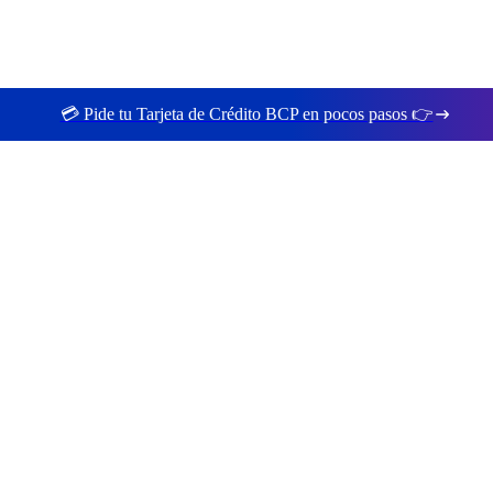
💳 Pide tu Tarjeta de Crédito BCP en pocos pasos 👉