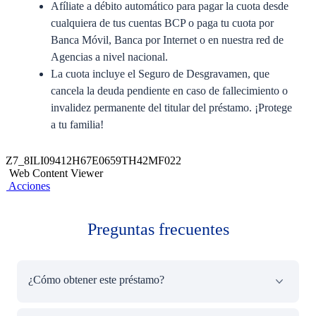
Afíliate a débito automático para pagar la cuota desde
cualquiera de tus cuentas BCP o paga tu cuota por
Banca Móvil, Banca por Internet o en nuestra red de
Agencias a nivel nacional.​
La cuota incluye el Seguro de Desgravamen, que
cancela la deuda pendiente en caso de fallecimiento o
invalidez permanente del titular del préstamo. ¡Protege
a tu familia!
​El monto mínimo de la garantía
debe ser de S/. 1,500
.​
Z7_8ILI09412H67E0659TH42MF022
No tener una calificación negativa en la SBS.
Web Content Viewer
Acciones
Cada 6 meses evaluaremos tu comportamiento de pago:​
Si los pagos han sido hechos puntualmente
Preguntas frecuentes
liberaremos la mitad de tu garantía vigente
. El
resto se liberará cuando termines de pagar la última
cuota.​
¿Cómo obtener este préstamo?​
Si hubo retraso en alguno de los pagos usaremos tu
garantía para pagar la deuda atrasada. El resto se