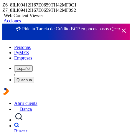
Z6_8ILI09412H67E0659TH42MF0C1
Z7_8ILI09412H67E0659TH42MF0S2
Web Content Viewer
Acciones
💳 Pide tu Tarjeta de Crédito BCP en pocos pasos 👉
Personas
PyMES
Empresas
Español
/
Quechua
Abrir cuenta
Banca
Buscar