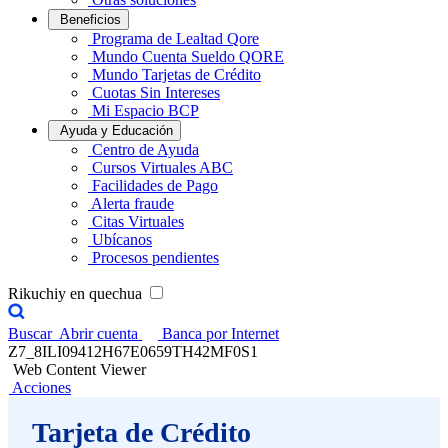
Beneficios
Programa de Lealtad Qore
Mundo Cuenta Sueldo QORE
Mundo Tarjetas de Crédito
Cuotas Sin Intereses
Mi Espacio BCP
Ayuda y Educación
Centro de Ayuda
Cursos Virtuales ABC
Facilidades de Pago
Alerta fraude
Citas Virtuales
Ubícanos
Procesos pendientes
Rikuchiy en quechua
Buscar
Abrir cuenta
Banca por Internet
Z7_8ILI09412H67E0659TH42MF0S1
Web Content Viewer
Acciones
Tarjeta de Crédito