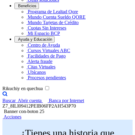
Beneficios
Programa de Lealtad Qore
Mundo Cuenta Sueldo QORE
Mundo Tarjetas de Crédito
Cuotas Sin Intereses
Mi Espacio BCP
Ayuda y Educación
Centro de Ayuda
Cursos Virtuales ABC
Facilidades de Pago
Alerta fraude
Citas Virtuales
Ubícanos
Procesos pendientes
Rikuchiy en quechua
Buscar
Abrir cuenta
Banca por Internet
Z7_8ILI09412PEIB06FP2AH543P70
Banner con-boton 25
Acciones
¿Tienes una historia que