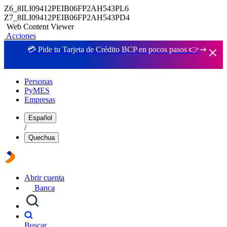
Z6_8ILI09412PEIB06FP2AH543PL6
Z7_8ILI09412PEIB06FP2AH543PD4
Web Content Viewer
Acciones
💳 Pide tu Tarjeta de Crédito BCP en pocos pasos 👉
Personas
PyMES
Empresas
Español
/
Quechua
Abrir cuenta
Banca
Buscar